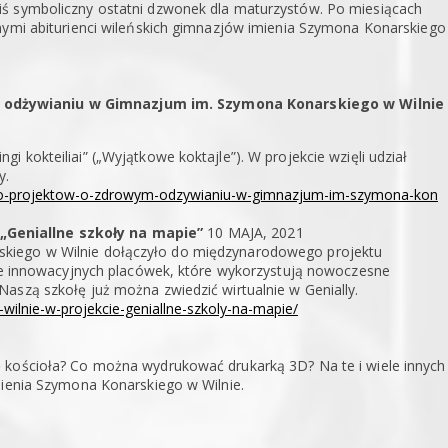
iś symboliczny ostatni dzwonek dla maturzystów. Po miesiącach
nnymi abiturienci wileńskich gimnazjów imienia Szymona Konarskiego
 odżywianiu w Gimnazjum im. Szymona Konarskiego w Wilnie
 kokteiliai” („Wyjątkowe koktajle”). W projekcie wzięli udział
y.
raklo-projektow-o-zdrowym-odzywianiu-w-gimnazjum-im-szymona-kon
„Geniallne szkoły na mapie”
10 MAJA, 2021
skiego w Wilnie dołączyło do międzynarodowego projektu
pie innowacyjnych placówek, które wykorzystują nowoczesne
aszą szkołę już można zwiedzić wirtualnie w Genially.
wilnie-w-projekcie-geniallne-szkoly-na-mapie/
 kościoła? Co można wydrukować drukarką 3D? Na te i wiele innych
mienia Szymona Konarskiego w Wilnie.