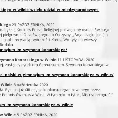
skiego-w-wilnie-wzielo-udzial-w-miedzynarodowym-
skiego
23 PAŹDZIERNIKA, 2020
dbył się Konkurs Poezji Religijnej poświęcony osobie Świętego
j pielgrzymki Ojca Świętego do Ojczyzny: „Bogu dziękujcie (…).
 i okolic recytacją twórczości Karola Wojtyły lub wierszy
 Rodaka.
-gimnazjum-im-szymona-konarskiego/
Szymona Konarskiego w Wilnie
11 LISTOPADA, 2020
j, zastępcy dyrektora Gimnazjum im. Szymona Konarskiego w
osci-polski-w-gimnazjum-im-szymona-konarskiego-w-wilnie/
Wilnie
8 października 2020
nda. Była to już XIII edycja konkursu organizowanego przez
olonistów miasta Wilna. W tym roku o tytuł „Mistrza ortografii”
jum-im-szymona-konarskiego-w-wilnie
w Wilnie
5 PAŹDZIERNIKA, 2020