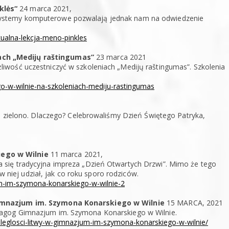
klės“
24 marca 2021,
ystemy komputerowe pozwalają jednak nam na odwiedzenie
tualna-lekcja-meno-pinkles
ach „Medijų raštingumas”
23 marca 2021
iwość uczestniczyć w szkoleniach „Medijų raštingumas”. Szkolenia
go-w-wilnie-na-szkoleniach-mediju-rastingumas
o zielono. Dlaczego? Celebrowaliśmy Dzień Świętego Patryka,
ego w Wilnie
11 marca 2021,
się tradycyjna impreza „Dzień Otwartych Drzwi”. Mimo że tego
 w niej udział, jak co roku sporo rodziców.
um-im-szymona-konarskiego-w-wilnie-2
Gimnazjum im. Szymona Konarskiego w Wilnie
15 MARCA, 2021
dagog Gimnazjum im. Szymona Konarskiego w Wilnie.
podleglosci-litwy-w-gimnazjum-im-szymona-konarskiego-w-wilnie/