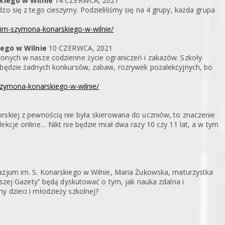
kiego w Wilnie
14 CZERWCA, 2021
zo się z tego cieszymy. Podzieliliśmy się na 4 grupy, każda grupa
m-im-szymona-konarskiego-w-wilnie/
ego w Wilnie
10 CZERWCA, 2021
zonych w nasze codzienne życie ograniczeń i zakazów. Szkoły
e będzie żadnych konkursów, zabaw, rozrywek pozalekcyjnych, bo
-szymona-konarskiego-w-wilnie/
rskiej z pewnością nie była skierowana do uczniów, to znaczenie
ekcje online… Nikt nie będzie miał dwa razy 10 czy 11 lat, a w tym
azjum im. S. Konarskiego w Wilnie, Maria Żukowska, maturzystka
Naszej Gazety” będą dyskutować o tym, jak nauka zdalna i
y dzieci i młodzieży szkolnej?