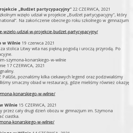
rojekcie „Budżet partycypacyjny”
22 CZERWCA, 2021
olnym wzięło udział w projekcie „Budżet partycypacyjny”, który
ernational”. Na zakończenie obecnego roku szkolnego w gimnazjum
e-wzielo-udzial-w-projekcie-budzet-partycypacyjny/
 w Wilnie
19 czerwca 2021
stolica Litwy wita nas piękną pogodą i uroczą przyrodą. Po
cyjne.
-im-szymona-konarskiego-w-wilnie
lnie 17 CZERWCA, 2021
gnaliny.
 Palūšė, poznaliśmy kilka ciekawych legend oraz podziwialiśmy
edliśmy smaczny obiad w restauracji, gdzie mieliśmy również okazję
zymona-konarskiego-w-wilnie/
w Wilnie
15 CZERWCA, 2021
yły przez cały drugi dzień obozu w gimnazjum im. Szymona
ć ciastka.
zymona-konarskiego-w-wilnie/