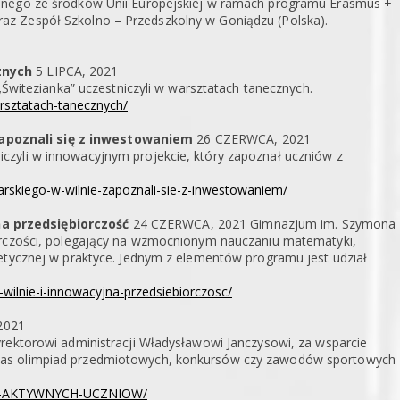
wanego ze środków Unii Europejskiej w ramach programu Erasmus +
z Zespół Szkolno – Przedszkolny w Goniądzu (Polska).
cznych
5 LIPCA, 2021
„Świtezianka” uczestniczyli w warsztatach tanecznych.
warsztatach-tanecznych/
apoznali się z inwestowaniem
26 CZERWCA, 2021
czyli w innowacyjnym projekcie, który zapoznał uczniów z
arskiego-w-wilnie-zapoznali-sie-z-inwestowaniem/
a przedsiębiorczość
24 CZERWCA, 2021 Gimnazjum im. Szymona
iorczości, polegający na wzmocnionym nauczaniu matematyki,
etycznej w praktyce. Jednym z elementów programu jest udział
wilnie-i-innowacyjna-przedsiebiorczosc/
2021
rektorowi administracji Władysławowi Janczysowi, za wsparcie
zas olimpiad przedmiotowych, konkursów czy zawodów sportowych
A-AKTYWNYCH-UCZNIOW/