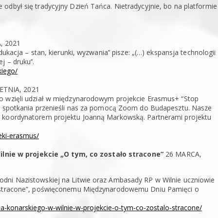
odbył się tradycyjny Dzień Tańca. Nietradycyjnie, bo na platformie
, 2021
ukacja – stan, kierunki, wyzwania’’ pisze: „(…) ekspansja technologii
 – druku’’.
kiego/
ETNIA, 2021
go wzięli udział w międzynarodowym projekcie Erasmus+ “Stop
ze spotkania przenieśli nas za pomocą Zoom do Budapesztu. Nasze
i koordynatorem projektu Joanną Markowską. Partnerami projektu
ieki-erasmus/
nie w projekcie „O tym, co zostało stracone”
26 MARCA,
odni Nazistowskiej na Litwie oraz Ambasady RP w Wilnie uczniowie
ło stracone”, poświęconemu Międzynarodowemu Dniu Pamięci o
na-konarskiego-w-wilnie-w-projekcie-o-tym-co-zostalo-stracone/