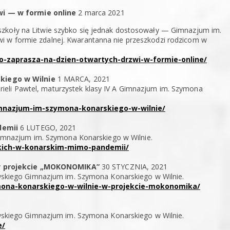
i — w formie online
2 marca 2021
szkoły na Litwie szybko się jednak dostosowały — Gimnazjum im.
i w formie zdalnej. Kwarantanna nie przeszkodzi rodzicom w
go-zaprasza-na-dzien-otwartych-drzwi-w-formie-online/
kiego w Wilnie
1 MARCA, 2021
eli Pawtel, maturzystek klasy IV A Gimnazjum im. Szymona
imnazjum-im-szymona-konarskiego-w-wilnie/
demii
6 LUTEGO, 2021
nazjum im. Szymona Konarskiego w Wilnie.
jskich-w-konarskim-mimo-pandemii/
w projekcie „MOKONOMIKA”
30 STYCZNIA, 2021
kiego Gimnazjum im. Szymona Konarskiego w Wilnie.
ymona-konarskiego-w-wilnie-w-projekcie-mokonomika/
kiego Gimnazjum im. Szymona Konarskiego w Wilnie.
e/