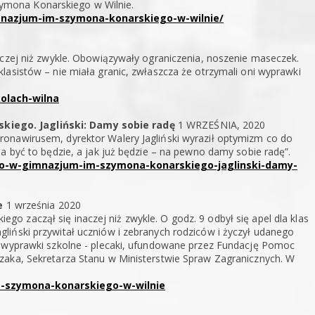
ymona Konarskiego w Wilnie.
imnazjum-im-szymona-konarskiego-w-wilnie/
aczej niż zwykle. Obowiązywały ograniczenia, noszenie maseczek.
lasistów – nie miała granic, zwłaszcza że otrzymali oni wyprawki
kolach-wilna
kiego. Jagliński: Damy sobie radę
1 WRZEŚNIA, 2020
onawirusem, dyrektor Walery Jagliński wyraził optymizm co do
a być to będzie, a jak już będzie – na pewno damy sobie radę”.
ego-w-gimnazjum-im-szymona-konarskiego-jaglinski-damy-
e
1 września 2020
 zaczął się inaczej niż zwykle. O godz. 9 odbył się apel dla klas
liński przywitał uczniów i zebranych rodziców i życzył udanego
o wyprawki szkolne - plecaki, ufundowane przez Fundację Pomoc
zaka, Sekretarza Stanu w Ministerstwie Spraw Zagranicznych. W
m-szymona-konarskiego-w-wilnie