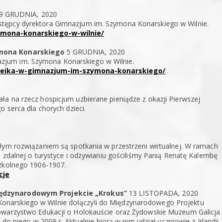
9 GRUDNIA, 2020
stępcy dyrektora Gimnazjum im. Szymona Konarskiego w Wilnie.
zymona-konarskiego-w-wilnie/
ymona Konarskiego
5 GRUDNIA, 2020
zjum im. Szymona Konarskiego w Wilnie.
k-sveika-w-gimnazjum-im-szymona-konarskiego/
a na rzecz hospicjum uzbierane pieniądze z okazji Pierwszej
o serca dla chorych dzieci.
ałym rozwiązaniem są spotkania w przestrzeni wirtualnej. W ramach
i zdalnej o turystyce i odżywianiu gościliśmy Panią Renatę Kalembę
Szkolnego 1906-1907.
cje
Międzynarodowym Projekcie „Krokus”
13 LISTOPADA, 2020
onarskiego w Wilnie dołączyli do Międzynarodowego Projektu
Towarzystwo Edukacji o Holokauście oraz Żydowskie Muzeum Galicja
 do niego w 2009 r. Aktualnie biorą w nim udział uczniowie z Irlandii,