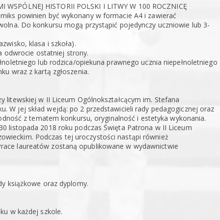
AMI WSPÓLNEJ HISTORII POLSKI I LITWY W 100 ROCZNICĘ
 powinien być wykonany w formacie A4 i zawierać
wolna. Do konkursu mogą przystąpić pojedynczy uczniowie lub 3-
wisko, klasa i szkoła).
a odwrocie ostatniej strony.
łnoletniego lub rodzica/opiekuna prawnego ucznia niepełnoletniego
ku wraz z kartą zgłoszenia.
 litewskiej w II Liceum Ogólnokształcącym im. Stefana
W jej skład wejdą: po 2 przedstawicieli rady pedagogicznej oraz
godność z tematem konkursu, oryginalność i estetyka wykonania.
0 listopada 2018 roku podczas Święta Patrona w II Liceum
ieckim. Podczas tej uroczystości nastąpi również
race laureatów zostaną opublikowane w wydawnictwie
dy książkowe oraz dyplomy.
ku w każdej szkole.