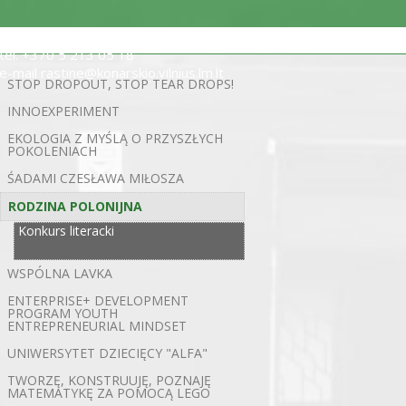
ul. Statybininkų 5, 03200 Wilno
tel. +370 5 213 05 18
e-mail rastine@konarskio.vilnius.lm.lt
STOP DROPOUT, STOP TEAR DROPS!
INNOEXPERIMENT
EKOLOGIA Z MYŚLĄ O PRZYSZŁYCH
POKOLENIACH
ŚADAMI CZESŁAWA MIŁOSZA
RODZINA POLONIJNA
Konkurs literacki
WSPÓLNA LAVKA
ENTERPRISE+ DEVELOPMENT
PROGRAM YOUTH
ENTREPRENEURIAL MINDSET
UNIWERSYTET DZIECIĘCY "ALFA"
TWORZĘ, KONSTRUUJĘ, POZNAJĘ
MATEMATYKĘ ZA POMOCĄ LEGO