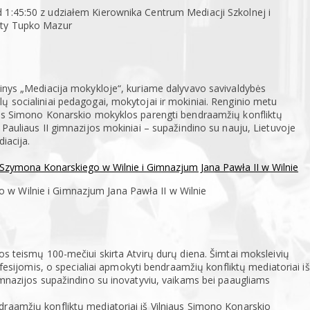
 1:45:50 z udziałem Kierownika Centrum Mediacji Szkolnej i
nty Tupko Mazur
ginys „Mediacija mokykloje“, kuriame dalyvavo savivaldybės
ų socialiniai pedagogai, mokytojai ir mokiniai. Renginio metu
iaus Simono Konarskio mokyklos parengti bendraamžių konfliktų
 Pauliaus II gimnazijos mokiniai – supažindino su nauju, Lietuvoje
iacija.
Szymona Konarskiego w Wilnie i Gimnazjum Jana Pawła II w Wilnie
w Wilnie i Gimnazjum Jana Pawła II w Wilnie
os teismų 100-mečiui skirta Atvirų durų diena. Šimtai moksleivių
ofesijomis, o specialiai apmokyti bendraamžių konfliktų mediatoriai iš
imnazijos supažindino su inovatyviu, vaikams bei paaugliams
raamžių konfliktų mediatoriai iš Vilniaus Simono Konarskio