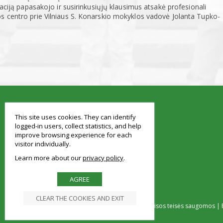
iaciją papasakojo ir susirinkusiųjų klausimus atsakė profesionali
s centro prie Vilniaus S. Konarskio mokyklos vadovė Jolanta Tupko-
smart
foreash
This site uses cookies. They can identify
logged-in users, collect statistics, and help
improve browsing experience for each
visitor individually.
Learn more about our
privacy policy
AGREE
CLEAR THE COOKIES AND EXIT
© Vilniaus Simono Konarskio gimnazija Visos teisės saugomos | E