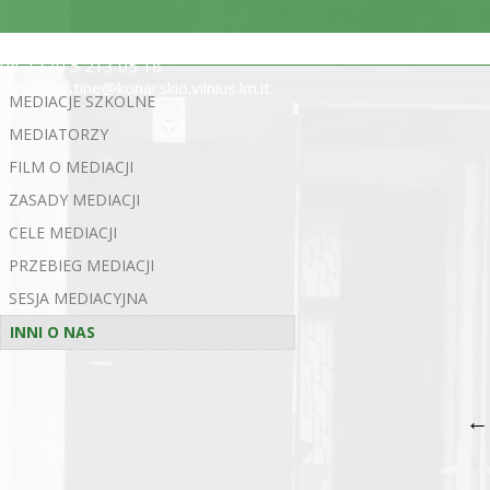
ul. Statybininkų 5, 03200 Wilno
tel. +370 5 213 05 18
e-mail rastine@konarskio.vilnius.lm.lt
MEDIACJE SZKOLNE
MEDIATORZY
FILM O MEDIACJI
ZASADY MEDIACJI
CELE MEDIACJI
PRZEBIEG MEDIACJI
SESJA MEDIACYJNA
INNI O NAS
←