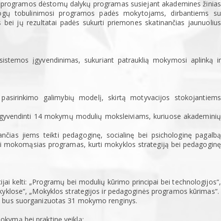
mo programos dėstomų dalykų programas susiejant akademines žinias
gogų tobulinimosi programos padės mokytojams, dirbantiems su
 bei jų rezultatai padės sukurti priemones skatinančias jaunuolius
istemos įgyvendinimas, sukuriant patrauklią mokymosi aplinką ir
sirinkimo galimybių modelį, skirtą motyvacijos stokojantiems
 įgyvendinti 14 mokymų modulių moksleiviams, kuriuose akademinių
as jiems teikti pedagoginę, socialinę bei psichologinę pagalbą
i mokomąsias programas, kurti mokyklos strategiją bei pedagoginę
 kelti: „Programų bei modulių kūrimo principai bei technologijos“,
kyklose“, „Mokyklos strategijos ir pedagoginės programos kūrimas“.
) bus suorganizuotas 31 mokymo renginys.
kymą bei praktinę veiklą: