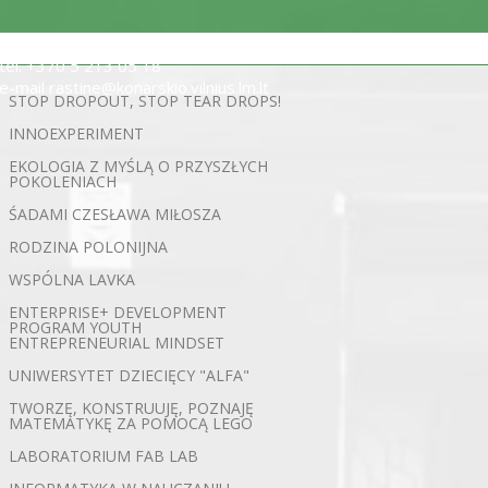
ul. Statybininkų 5, 03200 Wilno
tel. +370 5 213 05 18
e-mail rastine@konarskio.vilnius.lm.lt
STOP DROPOUT, STOP TEAR DROPS!
INNOEXPERIMENT
EKOLOGIA Z MYŚLĄ O PRZYSZŁYCH
POKOLENIACH
ŚADAMI CZESŁAWA MIŁOSZA
RODZINA POLONIJNA
WSPÓLNA LAVKA
ENTERPRISE+ DEVELOPMENT
PROGRAM YOUTH
ENTREPRENEURIAL MINDSET
UNIWERSYTET DZIECIĘCY "ALFA"
TWORZĘ, KONSTRUUJĘ, POZNAJĘ
MATEMATYKĘ ZA POMOCĄ LEGO
LABORATORIUM FAB LAB