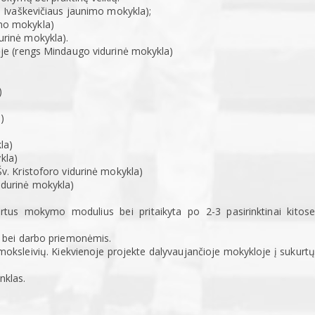
 Ivaškevičiaus jaunimo mokykla);
mo mokykla)
rinė mokykla).
je (rengs Mindaugo vidurinė mokykla)
)
)
la)
kla)
v. Kristoforo vidurinė mokykla)
idurinė mokykla)
tus mokymo modulius bei pritaikyta po 2-3 pasirinktinai kitose
 bei darbo priemonėmis.
ksleivių. Kiekvienoje projekte dalyvaujančioje mokykloje į sukurtų
nklas.