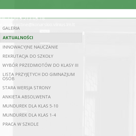
ul. Statybininkų 5, 03200 Wilno
tel. +370 5 213 05 18
e-mail rastine@konarskio.vilnius.lm.lt
GALERIA
AKTUALNOŚCI
INNOWACYJNE NAUCZANIE
REKRUTACJA DO SZKOŁY
WYBÓR PRZEDMIOTÓW DO KLASY III
LISTA PRZYJĘTYCH DO GIMNAZJUM
OSÓB
STARA WERSJA STRONY
ANKIETA ABSOLWENTA
MUNDUREK DLA KLAS 5-10
MUNDUREK DLA KLAS 1-4
PRACA W SZKOLE