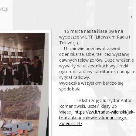
IZJI
←
15 marca nasza klasa była na
wycieczce w LRT (Litewskim Radiu i
Telewizji).
Uczniowie poznawali zawód
dziennikarza. Obejrzeli też wystawę
dawnych telewizorów. Duże wrażenie
wywarły na uczestnikach wycieczki
ogromne anteny satelitarne, nadające
sygnał radiowy.
Wycieczka wszystkim bardzo się
spodobała.
Tekst i zdjęcia: Izydor Antoni
Romanowski, uczeń klasy 2b
Więcej:
https://zw.lt/radar-wilenski/jak-
to-dziala-uczniowie-z-konarskiego-
zwiedzili-lrt/