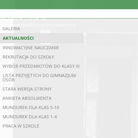
ul. Statybininkų 5, 03200 Wilno
tel. +370 5 213 05 18
e-mail rastine@konarskio.vilnius.lm.lt
GALERIA
AKTUALNOŚCI
INNOWACYJNE NAUCZANIE
REKRUTACJA DO SZKOŁY
WYBÓR PRZEDMIOTÓW DO KLASY III
LISTA PRZYJĘTYCH DO GIMNAZJUM
OSÓB
STARA WERSJA STRONY
ANKIETA ABSOLWENTA
MUNDUREK DLA KLAS 5-10
MUNDUREK DLA KLAS 1-4
PRACA W SZKOLE