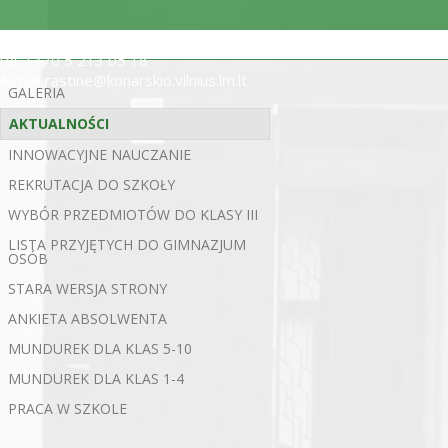
ul. Statybininkų 5, 03200 Wilno
tel. +370 5 213 05 18
e-mail rastine@konarskio.vilnius.lm.lt
GALERIA
AKTUALNOŚCI
INNOWACYJNE NAUCZANIE
REKRUTACJA DO SZKOŁY
WYBÓR PRZEDMIOTÓW DO KLASY III
LISTA PRZYJĘTYCH DO GIMNAZJUM
OSÓB
STARA WERSJA STRONY
ANKIETA ABSOLWENTA
MUNDUREK DLA KLAS 5-10
MUNDUREK DLA KLAS 1-4
PRACA W SZKOLE