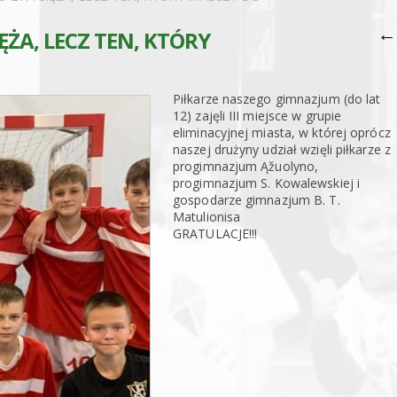
←
ĘŻA, LECZ TEN, KTÓRY
Piłkarze naszego gimnazjum (do lat
12) zajęli III miejsce w grupie
eliminacyjnej miasta, w której oprócz
naszej drużyny udział wzięli piłkarze z
progimnazjum Ąžuolyno,
progimnazjum S. Kowalewskiej i
gospodarze gimnazjum B. T.
Matulionisa
GRATULACJE!!!