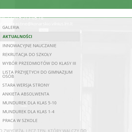
ul. Statybininkų 5, 03200 Wilno
tel. +370 5 213 05 18
e-mail rastine@konarskio.vilnius.lm.lt
GALERIA
AKTUALNOŚCI
INNOWACYJNE NAUCZANIE
REKRUTACJA DO SZKOŁY
WYBÓR PRZEDMIOTÓW DO KLASY III
LISTA PRZYJĘTYCH DO GIMNAZJUM
OSÓB
STARA WERSJA STRONY
ANKIETA ABSOLWENTA
MUNDUREK DLA KLAS 5-10
MUNDUREK DLA KLAS 1-4
PRACA W SZKOLE
TO ZWYCIĘŻA, LECZ TEN, KTÓRY WALCZY DO