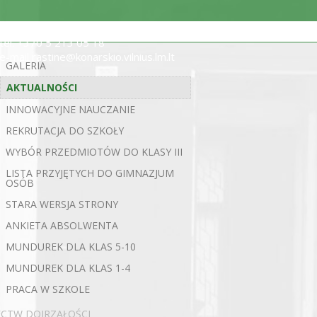
ul. Statybininkų 5, 03200 Wilno
tel. +370 5 213 05 18
e-mail rastine@konarskio.vilnius.lm.lt
GALERIA
AKTUALNOŚCI
INNOWACYJNE NAUCZANIE
REKRUTACJA DO SZKOŁY
WYBÓR PRZEDMIOTÓW DO KLASY III
LISTA PRZYJĘTYCH DO GIMNAZJUM
OSÓB
STARA WERSJA STRONY
ANKIETA ABSOLWENTA
MUNDUREK DLA KLAS 5-10
MUNDUREK DLA KLAS 1-4
PRACA W SZKOLE
ECTW DOJRZAŁOŚCI