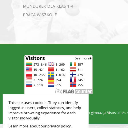
MUNDUREK DLA KLAS 1-4
PRACA W SZKOLE
smart
foreash
This site uses cookies. They can identify
logged-in users, collect statistics, and help
improve browsing experience for each
© Vilniaus Simono Konarskio gimnazija Visos teisės
visitor individually.
Learn more about our
privacy policy