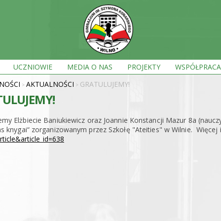
UCZNIOWIE
MEDIA O NAS
PROJEKTY
WSPÓŁPRACA
NOŚCI
AKTUALNOŚCI
GRATULUJEMY!
>
>
ULUJEMY!
emy Elżbiecie Baniukiewicz oraz Joannie Konstancji Mazur 8a (nauczyc
as knygai“ zorganizowanym przez Szkołę "Ateities" w Wilnie. Więcej
rticle&article_id=638