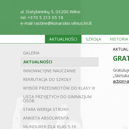
ul. Statybininkų 5, 03200 Wilno
tel. +370 5 213 05 18
e-mail rastine@konarskio.vilnius.lm.lt
AKTUALNOŚCI
SZKOŁA
HISTORIA
AKTUAL
GALERIA
GRAT
AKTUALNOŚCI
Gratuluj
INNOWACYJNE NAUCZANIE
„Skirtuk
REKRUTACJA DO SZKOŁY
action=a
WYBÓR PRZEDMIOTÓW DO KLASY III
LISTA PRZYJĘTYCH DO GIMNAZJUM
OSÓB
STARA WERSJA STRONY
ANKIETA ABSOLWENTA
MUNDUREK DLA KLAS 5-10