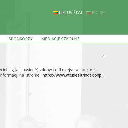
LIETUVIŠKAI
POLSKI
SPONSORZY
MEDIACJE SZKOLNE
←
iel Ligija Liausienė) zdobycia III miejsc w konkursie
 informacji na stronie:
https://www.ateities.lt/index.php?