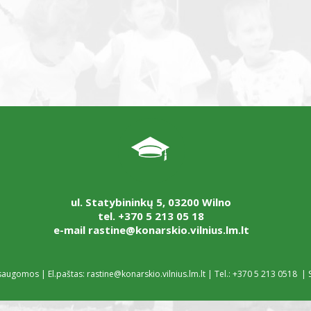
ul. Statybininkų 5, 03200 Wilno
tel. +370 5 213 05 18
e-mail rastine@konarskio.vilnius.lm.lt
 saugomos | El.paštas:
rastine@konarskio.vilnius.lm.lt
|
Tel.: +370 5
213 0518
| S