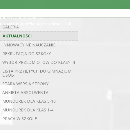
ul. Statybininkų 5, 03200 Wilno
tel. +370 5 213 05 18
e-mail rastine@konarskio.vilnius.lm.lt
GALERIA
AKTUALNOŚCI
INNOWACYJNE NAUCZANIE
REKRUTACJA DO SZKOŁY
WYBÓR PRZEDMIOTÓW DO KLASY III
LISTA PRZYJĘTYCH DO GIMNAZJUM
OSÓB
STARA WERSJA STRONY
ANKIETA ABSOLWENTA
MUNDUREK DLA KLAS 5-10
MUNDUREK DLA KLAS 1-4
PRACA W SZKOLE