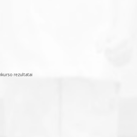
nkurso rezultatai