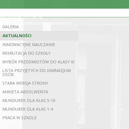
ul. Statybininkų 5, 03200 Wilno
tel. +370 5 213 05 18
e-mail rastine@konarskio.vilnius.lm.lt
GALERIA
AKTUALNOŚCI
INNOWACYJNE NAUCZANIE
REKRUTACJA DO SZKOŁY
WYBÓR PRZEDMIOTÓW DO KLASY III
LISTA PRZYJĘTYCH DO GIMNAZJUM
OSÓB
STARA WERSJA STRONY
ANKIETA ABSOLWENTA
MUNDUREK DLA KLAS 5-10
MUNDUREK DLA KLAS 1-4
PRACA W SZKOLE