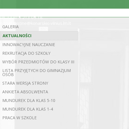
ul. Statybininkų 5, 03200 Wilno
tel. +370 5 213 05 18
e-mail rastine@konarskio.vilnius.lm.lt
GALERIA
AKTUALNOŚCI
INNOWACYJNE NAUCZANIE
REKRUTACJA DO SZKOŁY
WYBÓR PRZEDMIOTÓW DO KLASY III
LISTA PRZYJĘTYCH DO GIMNAZJUM
OSÓB
STARA WERSJA STRONY
ANKIETA ABSOLWENTA
MUNDUREK DLA KLAS 5-10
MUNDUREK DLA KLAS 1-4
PRACA W SZKOLE