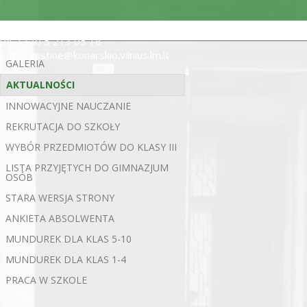
ul. Statybininkų 5, 03200 Wilno
tel. +370 5 213 05 18
e-mail rastine@konarskio.vilnius.lm.lt
GALERIA
AKTUALNOŚCI
INNOWACYJNE NAUCZANIE
REKRUTACJA DO SZKOŁY
WYBÓR PRZEDMIOTÓW DO KLASY III
LISTA PRZYJĘTYCH DO GIMNAZJUM
OSÓB
STARA WERSJA STRONY
ANKIETA ABSOLWENTA
MUNDUREK DLA KLAS 5-10
MUNDUREK DLA KLAS 1-4
PRACA W SZKOLE