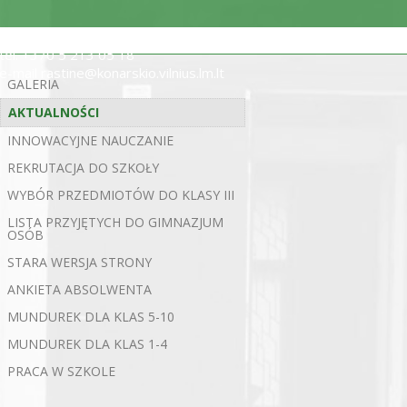
ul. Statybininkų 5, 03200 Wilno
tel. +370 5 213 05 18
e-mail rastine@konarskio.vilnius.lm.lt
GALERIA
AKTUALNOŚCI
INNOWACYJNE NAUCZANIE
REKRUTACJA DO SZKOŁY
WYBÓR PRZEDMIOTÓW DO KLASY III
LISTA PRZYJĘTYCH DO GIMNAZJUM
OSÓB
STARA WERSJA STRONY
ANKIETA ABSOLWENTA
MUNDUREK DLA KLAS 5-10
MUNDUREK DLA KLAS 1-4
PRACA W SZKOLE