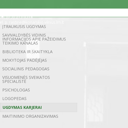
Statybininkų g. 5, 03200 Vilnius
tel. (0 5) 213 0518
el. p. rastine@konarskio.vilnius.lm.lt
ĮTRAUKUSIS UGDYMAS
SAVIVALDYBĖS VIDINIS
INFORMACIJOS APIE PAŽEIDIMUS
TEIKIMO KANALAS
BIBLIOTEKA IR SKAITYKLA
MOKYTOJAS PADĖJĖJAS
SOCIALINIS PEDAGOGAS
VISUOMENĖS SVEIKATOS
SPECIALISTĖ
PSICHOLOGAS
LOGOPEDAS
UGDYMAS KARJERAI
MAITINIMO ORGANIZAVIMAS