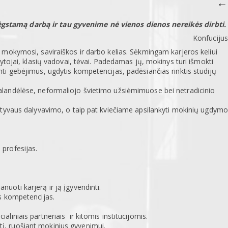
←
gstamą darbą ir tau gyvenime nė vienos dienos nereikės dirbti.
Konfucijus
mokymosi, saviraiškos ir darbo kelias. Sėkmingam karjeros keliui
ytojai, klasių vadovai, tėvai. Padedamas jų, mokinys turi išmokti
avinti gebėjimus, ugdytis kompetencijas, padėsiančias rinktis studijų
landėlėse, neformaliojo švietimo užsiėmimuose bei netradicinio
ktyvaus dalyvavimo, o taip pat kviečiame apsilankyti mokinių ugdymo
 profesijas.
nuoti karjerą ir ją įgyvendinti.
as kompetencijas.
aliniais partneriais ir kitomis institucijomis.
tį, ruošiant mokinius gyvenimui.