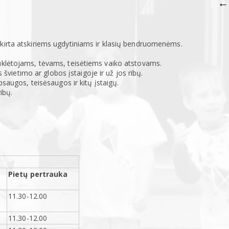
←
kirta atskiriems ugdytiniams ir klasių bendruomenėms.
uklėtojams, tėvams, teisėtiems vaiko atstovams.
s švietimo ar globos įstaigoje ir už jos ribų.
psaugos, teisėsaugos ir kitų įstaigų.
ibų.
Pietų pertrauka
11.30-12.00
11.30-12.00