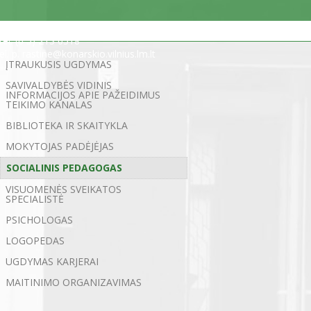
Statybininkų g. 5, 03200 Vilnius
tel. (0 5) 213 0518
el. p. rastine@konarskio.vilnius.lm.lt
ĮTRAUKUSIS UGDYMAS
SAVIVALDYBĖS VIDINIS
INFORMACIJOS APIE PAŽEIDIMUS
TEIKIMO KANALAS
BIBLIOTEKA IR SKAITYKLA
MOKYTOJAS PADĖJĖJAS
SOCIALINIS PEDAGOGAS
VISUOMENĖS SVEIKATOS
SPECIALISTĖ
PSICHOLOGAS
LOGOPEDAS
UGDYMAS KARJERAI
MAITINIMO ORGANIZAVIMAS