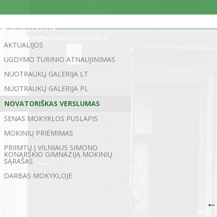
Statybininkų g. 5, 03200 Vilnius
tel. (0 5) 213 0518
el. p. rastine@konarskio.vilnius.lm.lt
AKTUALIJOS
UGDYMO TURINIO ATNAUJINIMAS
NUOTRAUKŲ GALERIJA LT
NUOTRAUKŲ GALERIJA PL
NOVATORIŠKAS VERSLUMAS
SENAS MOKYKLOS PUSLAPIS
MOKINIŲ PRIĖMIMAS
PRIIMTŲ Į VILNIAUS SIMONO
KONARSKIO GIMNAZIJĄ MOKINIŲ
SĄRAŠAS
DARBAS MOKYKLOJE
←