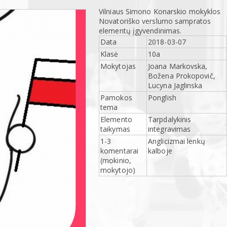
Vilniaus Simono Konarskio mokyklos
Novatoriško verslumo sampratos
elementų įgyvendinimas.
Data
2018-03-07
Klasė
10a
Mokytojas
Joana Markovska,
Božena Prokopovič,
Lucyna Jaglinska
Pamokos
Ponglish
tema
Elemento
Tarpdalykinis
taikymas
integravimas
1-3
Anglicizmai lenkų
komentarai
kalboje
(mokinio,
mokytojo)