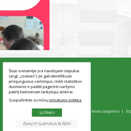
smart
foreash
Šioje svetainėje yra naudojami slapukai
(angl. „cookies“). Jie gali identifikuoti
prisijungusius vartotojus, rinkti statistikos
duomenis ir padėti pagerinti naršymo
patirtį kiekvienam lankytojui atskirai.
Susipažinkite su mūsų
privatumo politika
© Vilniaus Simono Konarskio gimnazija Visos teisės saugomos | El.
SUTINKU
IŠVALYTI SLAPUKUS IR IŠEITI