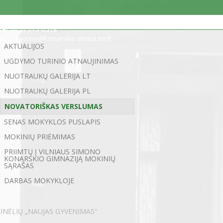
Statybininkų g. 5, 03200 Vilnius
tel. (0 5) 213 0518
el. p. rastine@konarskio.vilnius.lm.lt
AKTUALIJOS
UGDYMO TURINIO ATNAUJINIMAS
NUOTRAUKŲ GALERIJA LT
NUOTRAUKŲ GALERIJA PL
NOVATORIŠKAS VERSLUMAS
SENAS MOKYKLOS PUSLAPIS
MOKINIŲ PRIĖMIMAS
PRIIMTŲ Į VILNIAUS SIMONO
KONARSKIO GIMNAZIJĄ MOKINIŲ
SĄRAŠAS
DARBAS MOKYKLOJE
NĖLIŲ „NAUJAS GYVENIMAS“
←