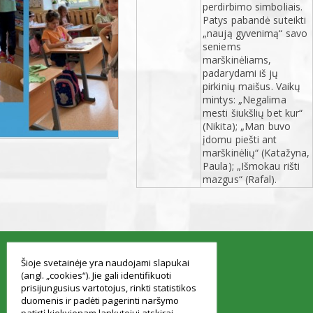
perdirbimo simboliais.
Patys pabandė suteikti
„naują gyvenimą“ savo
seniems
marškinėliams,
padarydami iš jų
pirkinių maišus. Vaikų
mintys: „Negalima
mesti šiukšlių bet kur“
(Nikita); „Man buvo
įdomu piešti ant
marškinėlių“ (Katažyna,
Paula); „Išmokau rišti
mazgus“ (Rafal).
smart
foreash
Šioje svetainėje yra naudojami slapukai
(angl. „cookies“). Jie gali identifikuoti
prisijungusius vartotojus, rinkti statistikos
duomenis ir padėti pagerinti naršymo