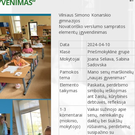
YVENIMAS“
Vilniaus Simono Konarskio
gimnazijos
Novatoriško verslumo sampratos
elementų įgyvendinimas
Data
2024-04-10
Klasė
Priešmokyklinė grupė
Mokytojai
Joana Seliava, Sabina
Sadovska
Pamokos
Mano senų marškinėlių
tema
„naujas gyvenimas“
Elemento
Paskaita, perdirbimo
taikymas
simbolių ieškojimas
ant žaislų, kūrybinės
dirbtuvės, refleksija
1-3
Vaikai sužinojo apie
komentarai
senų, nereikalingų
(mokinio,
daiktų bei šiukšlių
mokytojo)
rūšiavimą, perdirbimą;
susipažino su