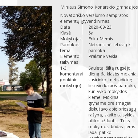
Vilniaus Simono Konarskio gimnazijos
Novatoriško verslumo sampratos
elementų įgyvendinimas.
Data
2020-09-23
Klasė
6a
Mokytojas
Erika Memis
Pamokos
Netradicinė lietuvių k.
tema
pamoka
Elemento
Praktinė veikla
taikymas
1-3
Saulėtą, šiltą rugsėjo
komentarai
dieną 6a klasės mokiniai
(mokinio,
susirinko į netradicinę
mokytojo)
lietuvių kalbos pamoką,
kuri vyko mokyklos
kieme. Mokiniai
gryname ore smagiai
diskutavo apie priesagų
rašybą, skaitė taisykles,
atliko užduotis. Toks
mokymosi būdas jiems
labai patiko.