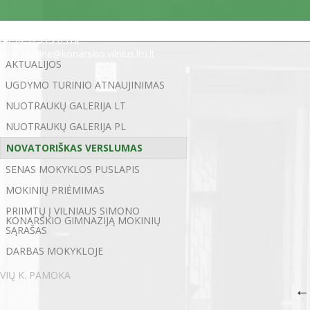
Statybininkų g. 5, 03200 Vilnius
tel. (0 5) 213 0518
el. p. rastine@konarskio.vilnius.lm.lt
AKTUALIJOS
UGDYMO TURINIO ATNAUJINIMAS
NUOTRAUKŲ GALERIJA LT
NUOTRAUKŲ GALERIJA PL
NOVATORIŠKAS VERSLUMAS
SENAS MOKYKLOS PUSLAPIS
MOKINIŲ PRIĖMIMAS
PRIIMTŲ Į VILNIAUS SIMONO
KONARSKIO GIMNAZIJĄ MOKINIŲ
SĄRAŠAS
DARBAS MOKYKLOJE
VIŲ K. PAMOKA
←