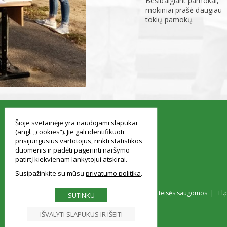
Besibaigiant pamokai,
mokiniai prašė daugiau
tokių pamokų.
smart
foreash
Šioje svetainėje yra naudojami slapukai
(angl. „cookies“). Jie gali identifikuoti
prisijungusius vartotojus, rinkti statistikos
duomenis ir padėti pagerinti naršymo
patirtį kiekvienam lankytojui atskirai.
Susipažinkite su mūsų
privatumo politika
© Vilniaus Simono Konarskio gimnazija Visos teisės saugomos | El.
SUTINKU
IŠVALYTI SLAPUKUS IR IŠEITI