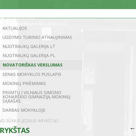
Statybininkų g. 5, 03200 Vilnius
tel. (0 5) 213 0518
el. p. rastine@konarskio.vilnius.lm.lt
AKTUALIJOS
UGDYMO TURINIO ATNAUJINIMAS
NUOTRAUKŲ GALERIJA LT
NUOTRAUKŲ GALERIJA PL
NOVATORIŠKAS VERSLUMAS
SENAS MOKYKLOS PUSLAPIS
MOKINIŲ PRIĖMIMAS
PRIIMTŲ Į VILNIAUS SIMONO
KONARSKIO GIMNAZIJĄ MOKINIŲ
SĄRAŠAS
DARBAS MOKYKLOJE
EVO SŪNUS-JĖZAUS KRYKŠTAS
←
KRYKŠTAS