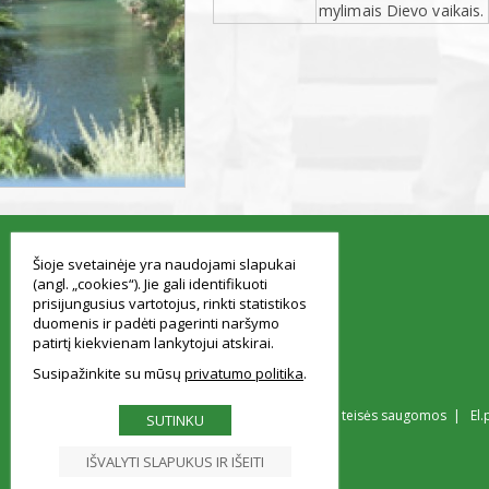
mylimais Dievo vaikais.
smart
foreash
Šioje svetainėje yra naudojami slapukai
(angl. „cookies“). Jie gali identifikuoti
prisijungusius vartotojus, rinkti statistikos
duomenis ir padėti pagerinti naršymo
patirtį kiekvienam lankytojui atskirai.
Susipažinkite su mūsų
privatumo politika
© Vilniaus Simono Konarskio gimnazija Visos teisės saugomos | El.
SUTINKU
IŠVALYTI SLAPUKUS IR IŠEITI