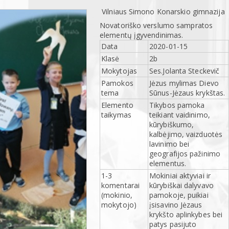
Vilniaus Simono Konarskio gimnazija
Novatoriško verslumo sampratos
elementų įgyvendinimas.
Data
2020-01-15
Klasė
2b
Mokytojas
Ses.Jolanta Steckevič
Pamokos
Jėzus mylimas Dievo
tema
Sūnus-Jėzaus krykštas.
Elemento
Tikybos pamoka
taikymas
teikiant vaidinimo,
kūrybiškumo,
kalbėjimo, vaizduotės
lavinimo bei
geografijos pažinimo
elementus.
1-3
Mokiniai aktyviai ir
komentarai
kūrybiškai dalyvavo
(mokinio,
pamokoje, puikiai
mokytojo)
įsisavino Jėzaus
krykšto aplinkybes bei
patys pasijuto