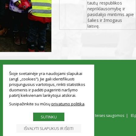
tautų respublikos
nepriklausomybę ir
pasidalijo mintimis apie
šalies ir žmogaus
laisvę.
smart
foreash
Šioje svetainėje yra naudojami slapukai
(angl. „cookies“). Jie gali identifikuoti
prisijungusius vartotojus, rinkti statistikos
duomenis ir padėti pagerinti naršymo
patirtį kiekvienam lankytojui atskirai.
Susipažinkite su mūsų
privatumo politika
© Vilniaus Simono Konarskio gimnazija Visos teisės saugomos | El.
SUTINKU
IŠVALYTI SLAPUKUS IR IŠEITI