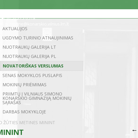
Statybininkų g. 5, 03200 Vilnius
tel. (0 5) 213 0518
el. p. rastine@konarskio.vilnius.lm.lt
AKTUALIJOS
UGDYMO TURINIO ATNAUJINIMAS
NUOTRAUKŲ GALERIJA LT
NUOTRAUKŲ GALERIJA PL
NOVATORIŠKAS VERSLUMAS
SENAS MOKYKLOS PUSLAPIS
MOKINIŲ PRIĖMIMAS
PRIIMTŲ Į VILNIAUS SIMONO
KONARSKIO GIMNAZIJĄ MOKINIŲ
SĄRAŠAS
DARBAS MOKYKLOJE
 ŽŪTIES METINES MININT
←
MININT