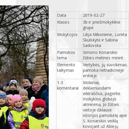
Data
2019-02-27
Klasės
3b ir priešmokyklinė
grupė
Mokytojos
Lilija Mikonienė, Loreta
Skulskytė ir Sabina
Sadovska
Pamokos
Simono Konarskio
tema
žūties metines minint
Elemento
Vertybės, jų suvokimas;
taikymas
pamoka netradicinėje
erdvėje.
1-3
Mokiniai,
komentarai
deklamuodami
eilėraščius, pagerbė
mokyklos globėjo
atminimą. Jo žūties
vietoje išklausė
istorijos pamokėlę apie
S. Konarskio veiklą
kovojant už Abiejų