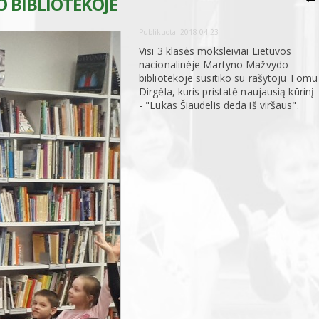
 BIBLIOTEKOJE
Publikuota:
2018-04-23
Visi 3 klasės moksleiviai Lietuvos
nacionalinėje Martyno Mažvydo
bibliotekoje susitiko su rašytoju Tomu
Dirgėla, kuris pristatė naujausią kūrinį
- "Lukas Šiaudelis deda iš viršaus".