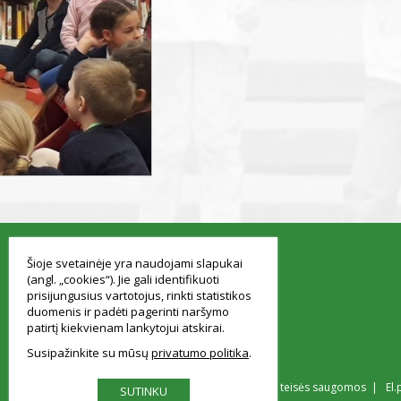
smart
foreash
Šioje svetainėje yra naudojami slapukai
(angl. „cookies“). Jie gali identifikuoti
prisijungusius vartotojus, rinkti statistikos
duomenis ir padėti pagerinti naršymo
patirtį kiekvienam lankytojui atskirai.
Susipažinkite su mūsų
privatumo politika
© Vilniaus Simono Konarskio gimnazija Visos teisės saugomos | El.
SUTINKU