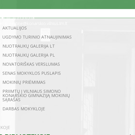
Statybininkų g. 5, 03200 Vilnius
tel. (0 5) 213 0518
el. p. rastine@konarskio.vilnius.lm.lt
AKTUALIJOS
UGDYMO TURINIO ATNAUJINIMAS
NUOTRAUKŲ GALERIJA LT
NUOTRAUKŲ GALERIJA PL
NOVATORIŠKAS VERSLUMAS
SENAS MOKYKLOS PUSLAPIS
MOKINIŲ PRIĖMIMAS
PRIIMTŲ Į VILNIAUS SIMONO
KONARSKIO GIMNAZIJĄ MOKINIŲ
SĄRAŠAS
DARBAS MOKYKLOJE
EKOJE
←