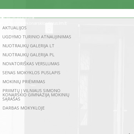
Statybininkų g. 5, 03200 Vilnius
tel. (0 5) 213 0518
el. p. rastine@konarskio.vilnius.lm.lt
AKTUALIJOS
UGDYMO TURINIO ATNAUJINIMAS
NUOTRAUKŲ GALERIJA LT
NUOTRAUKŲ GALERIJA PL
NOVATORIŠKAS VERSLUMAS
SENAS MOKYKLOS PUSLAPIS
MOKINIŲ PRIĖMIMAS
PRIIMTŲ Į VILNIAUS SIMONO
KONARSKIO GIMNAZIJĄ MOKINIŲ
SĄRAŠAS
DARBAS MOKYKLOJE
←