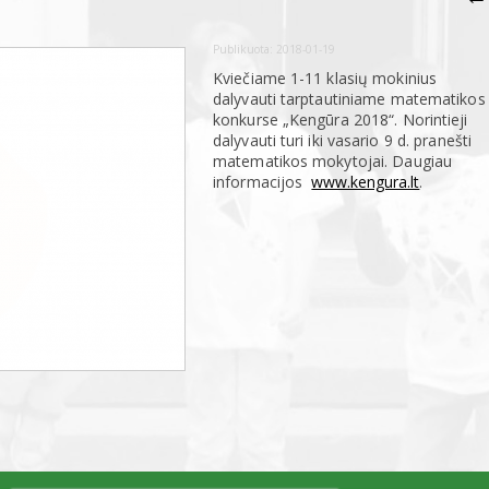
Publikuota:
2018-01-19
Kviečiame 1-11 klasių mokinius
dalyvauti tarptautiniame matematikos
konkurse „Kengūra 2018“. Norintieji
dalyvauti turi iki vasario 9 d. pranešti
matematikos mokytojai. Daugiau
informacijos
www.kengura.lt
.
smart