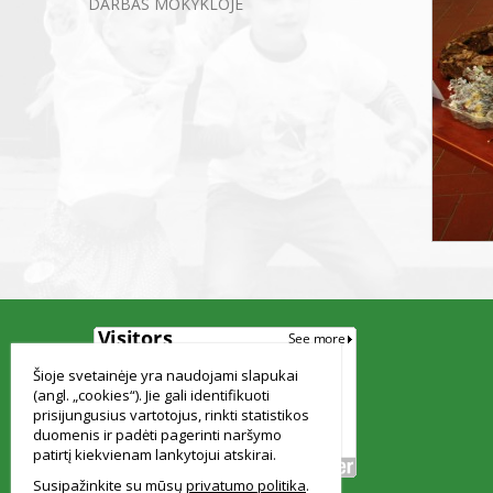
DARBAS MOKYKLOJE
smart
foreash
Šioje svetainėje yra naudojami slapukai
(angl. „cookies“). Jie gali identifikuoti
prisijungusius vartotojus, rinkti statistikos
duomenis ir padėti pagerinti naršymo
patirtį kiekvienam lankytojui atskirai.
Susipažinkite su mūsų
privatumo politika