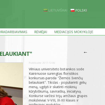
LIETUVIŠKAI
POLSKI
RADARBIAVIMAS
RĖMĖJAI
MEDIACIJOS MOKYKLOJE
←
BELAUKIANT"
Publikuota:
2017-12-06
Vilniaus universiteto botanikos sode
Kairėnuose surengtas floristikos
konkursas-paroda "Žiemos švenčių
belaukiant". Tikslas - populiarinti gėlių
meną, ugdyti ir skatinti mokinių
kūrybiškumą, saviraišką, iniciatyvą.
Konkurse varžėsi trijų amžiaus grupės
moksleiviai: V-VIII, IX-XII klasės ir
profesinės mokyklos.