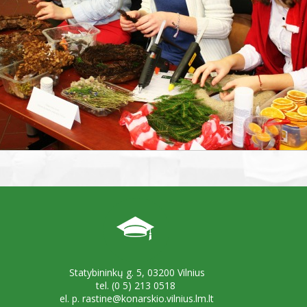
Statybininkų g. 5, 03200 Vilnius
tel. (0 5) 213 0518
el. p. rastine@konarskio.vilnius.lm.lt