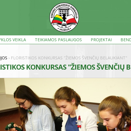
KLOS VEIKLA
TEIKIAMOS PASLAUGOS
PROJEKTAI
BEND
IJOS
FLORISTIKOS KONKURSAS "ŽIEMOS ŠVENČIŲ BELAUKIANT"
>
ISTIKOS KONKURSAS "ŽIEMOS ŠVENČIŲ 