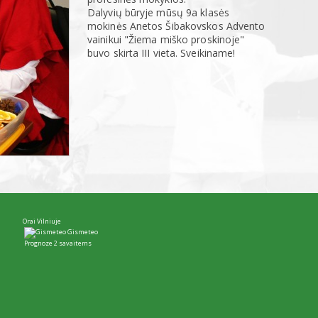
Dalyvių būryje mūsų 9a klasės
mokinės Anetos Šibakovskos Advento
vainikui "Žiema miško proskinoje"
buvo skirta III vieta. Sveikiname!
Orai Vilniuje
Gismeteo
Prognoze 2 savaitems