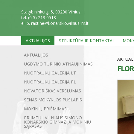
Statybininkų g. 5, 03200 Vilnius
tel. (0 5) 213 0518
el. p. rastine@konarskio.vilnius.lm.lt
AKTUALIJOS
STRUKTŪRA IR KONTAKTAI
MOKY
AKTUALIJOS
AKTUAL
UGDYMO TURINIO ATNAUJINIMAS
FLOR
NUOTRAUKŲ GALERIJA LT
NUOTRAUKŲ GALERIJA PL
NOVATORIŠKAS VERSLUMAS
SENAS MOKYKLOS PUSLAPIS
MOKINIŲ PRIĖMIMAS
PRIIMTŲ Į VILNIAUS SIMONO
KONARSKIO GIMNAZIJĄ MOKINIŲ
SĄRAŠAS