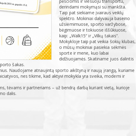
pėsčiomis ir viešuoju transportu,
derindami mokymąsi su mankšta.
Taip pat siekiame įvairaus veiklų
spektro. Mokiniai dalyvauja baseino
užsiėmimuose, sporto varžybose,
bėgimuose ir tokiuose iššūkiuose,
kaip: „Walk15“ ir „Vilkų takais“.
Mokykloje taip pat veikia šokių klubas,
o mūsų mokiniai pasiekia sėkmės
sporte ir mene, kuo labai
didžiuojamės. Skatiname juos dalintis
sporto šakas.
nius. Naudojame atnaujintą sporto aikštyną ir naują įrangą, kuriame
niciatyvos, nes tikime, kad aktyvi mokykla yra sveika, moderni ir
tėvams ir partneriams – už bendrą darbą kuriant vietą, kurioje
mo dalis.