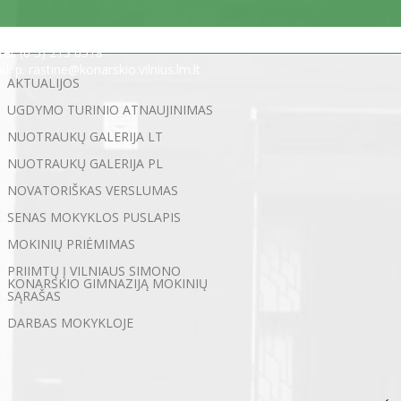
Statybininkų g. 5, 03200 Vilnius
tel. (0 5) 213 0518
el. p. rastine@konarskio.vilnius.lm.lt
AKTUALIJOS
UGDYMO TURINIO ATNAUJINIMAS
NUOTRAUKŲ GALERIJA LT
NUOTRAUKŲ GALERIJA PL
NOVATORIŠKAS VERSLUMAS
SENAS MOKYKLOS PUSLAPIS
MOKINIŲ PRIĖMIMAS
PRIIMTŲ Į VILNIAUS SIMONO
KONARSKIO GIMNAZIJĄ MOKINIŲ
SĄRAŠAS
DARBAS MOKYKLOJE
←