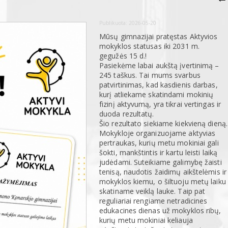
Publikuota:
2026-05-20
Mūsų gimnazijai pratęstas Aktyvios
mokyklos statusas iki 2031 m.
gegužės 15 d.!
Pasiekėme labai aukštą įvertinimą –
245 taškus. Tai mums svarbus
patvirtinimas, kad kasdienis darbas,
kurį atliekame skatindami mokinių
fizinį aktyvumą, yra tikrai vertingas ir
duoda rezultatų.
Šio rezultato siekiame kiekvieną dieną.
Mokykloje organizuojame aktyvias
pertraukas, kurių metu mokiniai gali
šokti, mankštintis ir kartu leisti laiką
judėdami. Suteikiame galimybę žaisti
tenisą, naudotis žaidimų aikštelėmis ir
mokyklos kiemu, o šiltuoju metų laiku
skatiname veiklą lauke. Taip pat
reguliariai rengiame netradicines
edukacines dienas už mokyklos ribų,
kurių metu mokiniai keliauja