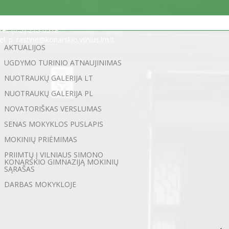
Statybininkų g. 5, 03200 Vilnius
tel. (0 5) 213 0518
el. p. rastine@konarskio.vilnius.lm.lt
AKTUALIJOS
UGDYMO TURINIO ATNAUJINIMAS
NUOTRAUKŲ GALERIJA LT
NUOTRAUKŲ GALERIJA PL
NOVATORIŠKAS VERSLUMAS
SENAS MOKYKLOS PUSLAPIS
MOKINIŲ PRIĖMIMAS
PRIIMTŲ Į VILNIAUS SIMONO
KONARSKIO GIMNAZIJĄ MOKINIŲ
SĄRAŠAS
DARBAS MOKYKLOJE
←