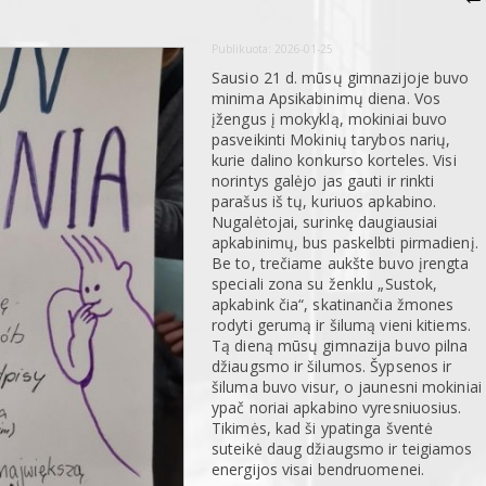
Publikuota:
2026-01-25
Sausio 21 d. mūsų gimnazijoje buvo
minima Apsikabinimų diena. Vos
įžengus į mokyklą, mokiniai buvo
pasveikinti Mokinių tarybos narių,
kurie dalino konkurso korteles. Visi
norintys galėjo jas gauti ir rinkti
parašus iš tų, kuriuos apkabino.
Nugalėtojai, surinkę daugiausiai
apkabinimų, bus paskelbti pirmadienį.
Be to, trečiame aukšte buvo įrengta
speciali zona su ženklu „Sustok,
apkabink čia“, skatinančia žmones
rodyti gerumą ir šilumą vieni kitiems.
Tą dieną mūsų gimnazija buvo pilna
džiaugsmo ir šilumos. Šypsenos ir
šiluma buvo visur, o jaunesni mokiniai
ypač noriai apkabino vyresniuosius.
Tikimės, kad ši ypatinga šventė
suteikė daug džiaugsmo ir teigiamos
energijos visai bendruomenei.