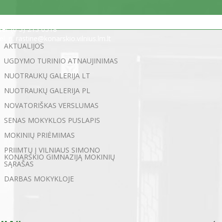
Statybininkų g. 5, 03200 Vilnius
tel. (0 5) 213 0518
el. p. rastine@konarskio.vilnius.lm.lt
AKTUALIJOS
UGDYMO TURINIO ATNAUJINIMAS
NUOTRAUKŲ GALERIJA LT
NUOTRAUKŲ GALERIJA PL
NOVATORIŠKAS VERSLUMAS
SENAS MOKYKLOS PUSLAPIS
MOKINIŲ PRIĖMIMAS
PRIIMTŲ Į VILNIAUS SIMONO
KONARSKIO GIMNAZIJĄ MOKINIŲ
SĄRAŠAS
DARBAS MOKYKLOJE
←