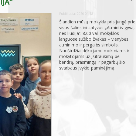
IJA“
Publikuota:
2026-01-18
Šiandien mūsų mokykla prisijungė prie
visos šalies iniciatyvos „Atmintis gyva,
nes liudija“. 8.00 val. mokyklos
languose sužibo žvakės – vienybės,
atminimo ir pergalės simbolis.
Nuoširdžiai dėkojame mokiniams ir
mokytojams už įsitraukimą bei
bendrą, prasmingą ir pagarbų šio
svarbaus įvykio paminėjimą.