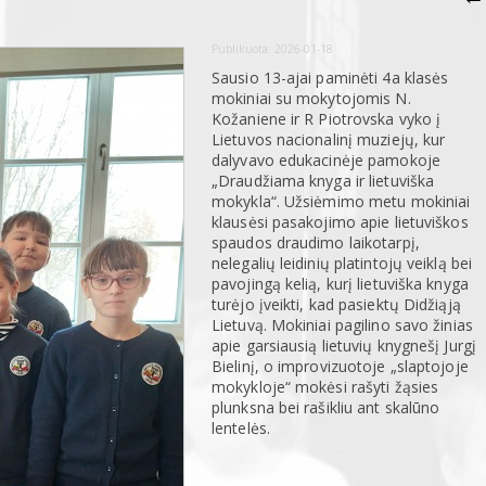
Publikuota:
2026-01-18
Sausio 13-ajai paminėti 4a klasės
mokiniai su mokytojomis N.
Kožaniene ir R Piotrovska vyko į
Lietuvos nacionalinį muziejų, kur
dalyvavo edukacinėje pamokoje
„Draudžiama knyga ir lietuviška
mokykla“. Užsiėmimo metu mokiniai
klausėsi pasakojimo apie lietuviškos
spaudos draudimo laikotarpį,
nelegalių leidinių platintojų veiklą bei
pavojingą kelią, kurį lietuviška knyga
turėjo įveikti, kad pasiektų Didžiąją
Lietuvą. Mokiniai pagilino savo žinias
apie garsiausią lietuvių knygnešį Jurgį
Bielinį, o improvizuotoje „slaptojoje
mokykloje“ mokėsi rašyti žąsies
plunksna bei rašikliu ant skalūno
lentelės.