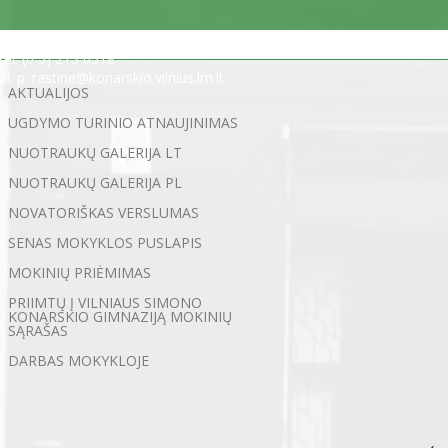
Statybininkų g. 5, 03200 Vilnius
tel. (0 5) 213 0518
el. p. rastine@konarskio.vilnius.lm.lt
AKTUALIJOS
UGDYMO TURINIO ATNAUJINIMAS
NUOTRAUKŲ GALERIJA LT
NUOTRAUKŲ GALERIJA PL
NOVATORIŠKAS VERSLUMAS
SENAS MOKYKLOS PUSLAPIS
MOKINIŲ PRIĖMIMAS
PRIIMTŲ Į VILNIAUS SIMONO
KONARSKIO GIMNAZIJĄ MOKINIŲ
SĄRAŠAS
DARBAS MOKYKLOJE
←