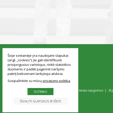
smart
foreash
Šioje svetainėje yra naudojami slapukai
(angl. „cookies“). Jie gali identifikuoti
prisijungusius vartotojus, rinkti statistikos
duomenis ir padėti pagerinti naršymo
patirtį kiekvienam lankytojui atskirai.
Susipažinkite su mūsų
privatumo politika
© Vilniaus Simono Konarskio gimnazija Visos teisės saugomos | El.
SUTINKU
IŠVALYTI SLAPUKUS IR IŠEITI