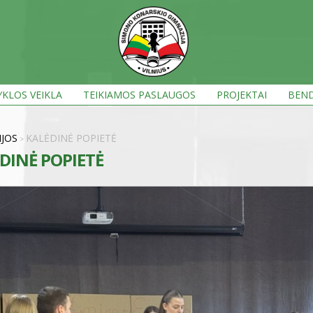
KLOS VEIKLA
TEIKIAMOS PASLAUGOS
PROJEKTAI
BEND
IJOS
KALĖDINĖ POPIETĖ
>
DINĖ POPIETĖ