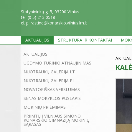
Statybininkų g. 5, 03200 Vilnius
tel. (0 5) 213 0518
el. p. rastine@konarskio.vilnius.lm.lt
AKTUALIJOS
STRUKTŪRA IR KONTAKTAI
MOKY
AKTUALIJOS
AKTUAL
UGDYMO TURINIO ATNAUJINIMAS
KALĖ
NUOTRAUKŲ GALERIJA LT
NUOTRAUKŲ GALERIJA PL
NOVATORIŠKAS VERSLUMAS
SENAS MOKYKLOS PUSLAPIS
MOKINIŲ PRIĖMIMAS
PRIIMTŲ Į VILNIAUS SIMONO
KONARSKIO GIMNAZIJĄ MOKINIŲ
SĄRAŠAS