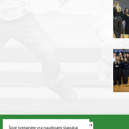
smart
foreash
Šioje svetainėje yra naudojami slapukai