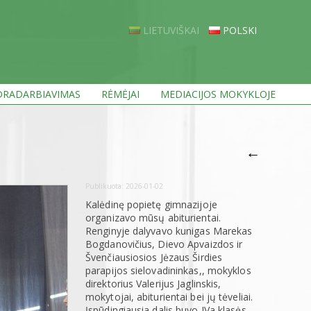
LIETUVIŠKAI
POLSKI
RADARBIAVIMAS
RĖMĖJAI
MEDIACIJOS MOKYKLOJE
←
Publikuota:
2026-01-02
Kalėdinę popietę gimnazijoje
organizavo mūsų abiturientai.
Renginyje dalyvavo kunigas Marekas
Bogdanovičius, Dievo Apvaizdos ir
Švenčiausiosios Jėzaus Širdies
parapijos sielovadininkas,, mokyklos
direktorius Valerijus Jaglinskis,
mokytojai, abiturientai bei jų tėveliai.
Įspūdingiausia dalis buvo IVa klasės