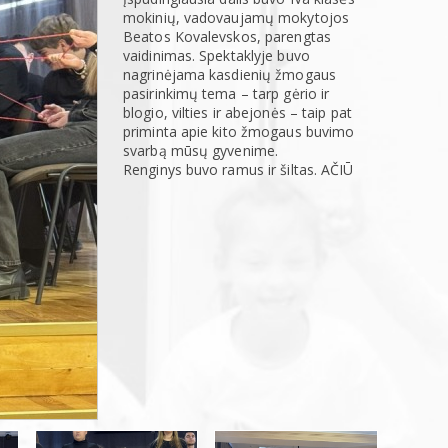
mokinių, vadovaujamų mokytojos
Beatos Kovalevskos, parengtas
vaidinimas. Spektaklyje buvo
nagrinėjama kasdienių žmogaus
pasirinkimų tema – tarp gėrio ir
blogio, vilties ir abejonės – taip pat
priminta apie kito žmogaus buvimo
svarbą mūsų gyvenime.
Renginys buvo ramus ir šiltas. AČIŪ