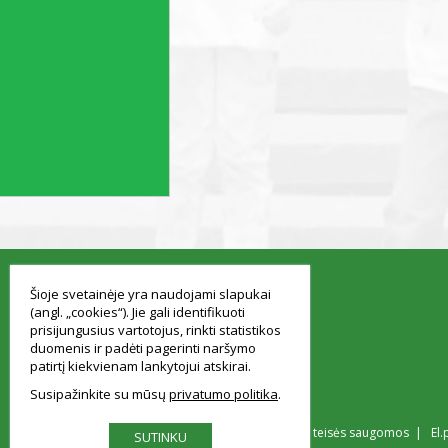
smart
foreash
Šioje svetainėje yra naudojami slapukai
(angl. „cookies“). Jie gali identifikuoti
prisijungusius vartotojus, rinkti statistikos
duomenis ir padėti pagerinti naršymo
patirtį kiekvienam lankytojui atskirai.
Susipažinkite su mūsų
privatumo politika
© Vilniaus Simono Konarskio gimnazija Visos teisės saugomos | El.
SUTINKU