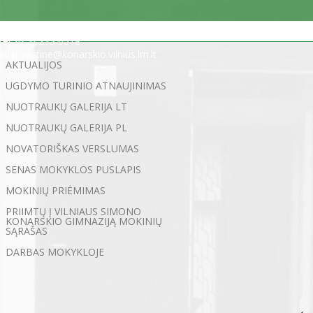
Statybininkų g. 5, 03200 Vilnius
tel. (0 5) 213 0518
el. p. rastine@konarskio.vilnius.lm.lt
AKTUALIJOS
UGDYMO TURINIO ATNAUJINIMAS
NUOTRAUKŲ GALERIJA LT
NUOTRAUKŲ GALERIJA PL
NOVATORIŠKAS VERSLUMAS
SENAS MOKYKLOS PUSLAPIS
MOKINIŲ PRIĖMIMAS
PRIIMTŲ Į VILNIAUS SIMONO
KONARSKIO GIMNAZIJĄ MOKINIŲ
SĄRAŠAS
DARBAS MOKYKLOJE
←