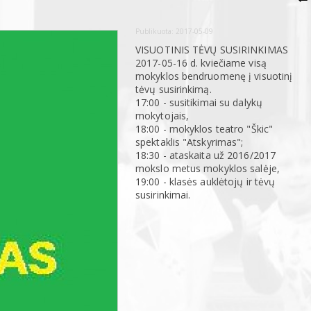
Publikuota:
2017-05-09
VISUOTINIS TĖVŲ SUSIRINKIMAS
2017-05-16 d. kviečiame visą
mokyklos bendruomenę į visuotinį
tėvų susirinkimą.
17:00 - susitikimai su dalykų
mokytojais,
18:00 - mokyklos teatro "Škic"
spektaklis "Atskyrimas";
18:30 - ataskaita už 2016/2017
mokslo metus mokyklos salėje,
19:00 - klasės auklėtojų ir tėvų
susirinkimai.