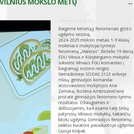
 VILNIUS MOKSLO METŲ
←
Publikuota:
2025-06-20
Baigėme ketvirtąjį fenomenais grįsto
ugdymo sezoną.
2024-2025 mokslo metais 1-9 klasių
mokiniai ir mokytojai tyrinėjo
fenomeną „Maistas“. Birželio 19 dieną
EDU Vilnius ir Kūrybingumo mokykla
sukvietė Vilniaus FGU komandas į
baigiamąjį sezono renginį.
Netradicinėje SODAS 2123 erdvėje
mūsų gimnazijos komandai
atstovavusios mokytojos Ana
Zemska, Božena Ambrozevičienė
pristatė gimnazijos fenomeno tyrimo
rezultatus. Džiaugiamės ir
didžiuojamės, kad esame tarp šešių
patyrusių Vilniaus mokyklų, taikančių
kitokį ugdymą. Gimnazijos fenomenų
veiklos kuratorė pavaduotoja ugdymui
Liucija Kolpak.