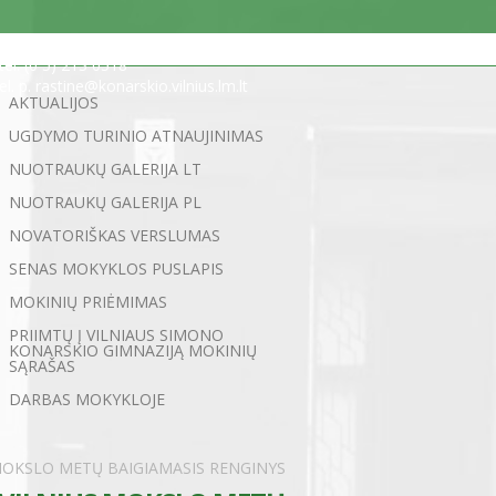
Statybininkų g. 5, 03200 Vilnius
tel. (0 5) 213 0518
el. p. rastine@konarskio.vilnius.lm.lt
AKTUALIJOS
UGDYMO TURINIO ATNAUJINIMAS
NUOTRAUKŲ GALERIJA LT
NUOTRAUKŲ GALERIJA PL
NOVATORIŠKAS VERSLUMAS
SENAS MOKYKLOS PUSLAPIS
MOKINIŲ PRIĖMIMAS
PRIIMTŲ Į VILNIAUS SIMONO
KONARSKIO GIMNAZIJĄ MOKINIŲ
SĄRAŠAS
DARBAS MOKYKLOJE
MOKSLO METŲ BAIGIAMASIS RENGINYS