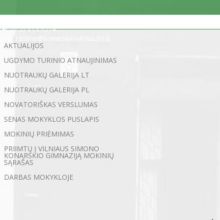
Statybininkų g. 5, 03200 Vilnius
tel. (0 5) 213 0518
el. p. rastine@konarskio.vilnius.lm.lt
AKTUALIJOS
UGDYMO TURINIO ATNAUJINIMAS
NUOTRAUKŲ GALERIJA LT
NUOTRAUKŲ GALERIJA PL
NOVATORIŠKAS VERSLUMAS
SENAS MOKYKLOS PUSLAPIS
MOKINIŲ PRIĖMIMAS
PRIIMTŲ Į VILNIAUS SIMONO
KONARSKIO GIMNAZIJĄ MOKINIŲ
SĄRAŠAS
DARBAS MOKYKLOJE
←