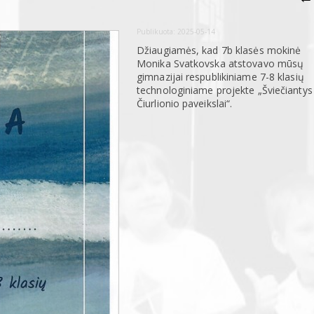
Publikuota:
2025-05-14
Džiaugiamės, kad 7b klasės mokinė
Monika Svatkovska atstovavo mūsų
gimnazijai respublikiniame 7-8 klasių
technologiniame projekte „Šviečiantys
Čiurlionio paveikslai“.