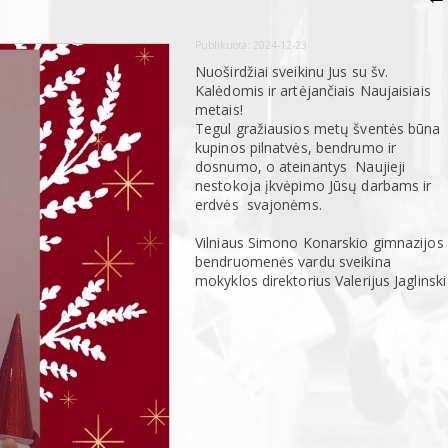
Publikuota:
2024-12-23
Nuoširdžiai sveikinu Jus su šv.
Kalėdomis ir artėjančiais Naujaisiais
metais!
Tegul gražiausios metų šventės būna
kupinos pilnatvės, bendrumo ir
dosnumo, o ateinantys Naujieji
nestokoja įkvėpimo Jūsų darbams ir
erdvės svajonėms.
Vilniaus Simono Konarskio gimnazijos
bendruomenės vardu sveikina
mokyklos direktorius Valerijus Jaglinski