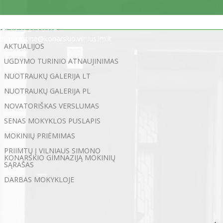
Statybininkų g. 5, 03200 Vilnius
tel. (0 5) 213 0518
el. p. rastine@konarskio.vilnius.lm.lt
AKTUALIJOS
UGDYMO TURINIO ATNAUJINIMAS
NUOTRAUKŲ GALERIJA LT
NUOTRAUKŲ GALERIJA PL
NOVATORIŠKAS VERSLUMAS
SENAS MOKYKLOS PUSLAPIS
MOKINIŲ PRIĖMIMAS
PRIIMTŲ Į VILNIAUS SIMONO
KONARSKIO GIMNAZIJĄ MOKINIŲ
SĄRAŠAS
DARBAS MOKYKLOJE
←