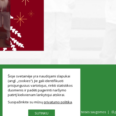
smart
foreash
Šioje svetainėje yra naudojami slapukai
(angl. „cookies“). Jie gali identifikuoti
prisijungusius vartotojus, rinkti statistikos
duomenis ir padėti pagerinti naršymo
patirtį kiekvienam lankytojui atskirai.
Susipažinkite su mūsų
privatumo politika
© Vilniaus Simono Konarskio gimnazija Visos teisės saugomos | El.
SUTINKU