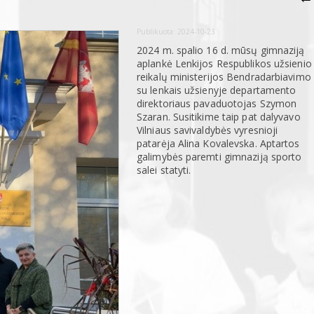
Publikuota:
2024-10-23
2024 m. spalio 16 d. mūsų gimnaziją
aplankė Lenkijos Respublikos užsienio
reikalų ministerijos Bendradarbiavimo
su lenkais užsienyje departamento
direktoriaus pavaduotojas Szymon
Szaran. Susitikime taip pat dalyvavo
Vilniaus savivaldybės vyresnioji
patarėja Alina Kovalevska. Aptartos
galimybės paremti gimnaziją sporto
salei statyti.