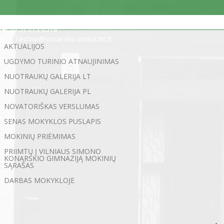
Statybininkų g. 5, 03200 Vilnius
tel. (0 5) 213 0518
el. p. rastine@konarskio.vilnius.lm.lt
AKTUALIJOS
UGDYMO TURINIO ATNAUJINIMAS
NUOTRAUKŲ GALERIJA LT
NUOTRAUKŲ GALERIJA PL
NOVATORIŠKAS VERSLUMAS
SENAS MOKYKLOS PUSLAPIS
MOKINIŲ PRIĖMIMAS
PRIIMTŲ Į VILNIAUS SIMONO
KONARSKIO GIMNAZIJĄ MOKINIŲ
SĄRAŠAS
DARBAS MOKYKLOJE
←