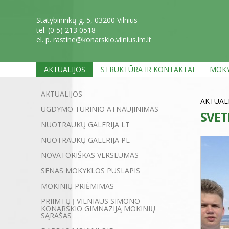
Statybininkų g. 5, 03200 Vilnius
tel. (0 5) 213 0518
el. p. rastine@konarskio.vilnius.lm.lt
AKTUALIJOS
STRUKTŪRA IR KONTAKTAI
MOKY
AKTUALIJOS
AKTUAL
UGDYMO TURINIO ATNAUJINIMAS
SVET
NUOTRAUKŲ GALERIJA LT
NUOTRAUKŲ GALERIJA PL
NOVATORIŠKAS VERSLUMAS
SENAS MOKYKLOS PUSLAPIS
MOKINIŲ PRIĖMIMAS
PRIIMTŲ Į VILNIAUS SIMONO
KONARSKIO GIMNAZIJĄ MOKINIŲ
SĄRAŠAS