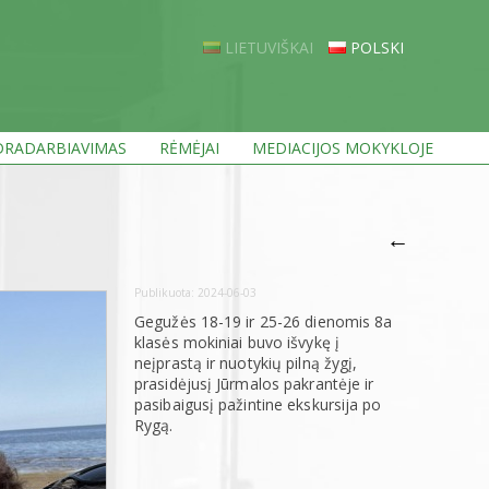
LIETUVIŠKAI
POLSKI
RADARBIAVIMAS
RĖMĖJAI
MEDIACIJOS MOKYKLOJE
←
Publikuota:
2024-06-03
Gegužės 18-19 ir 25-26 dienomis 8a
klasės mokiniai buvo išvykę į
neįprastą ir nuotykių pilną žygį,
prasidėjusį Jūrmalos pakrantėje ir
pasibaigusį pažintine ekskursija po
Rygą.