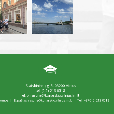
Statybininkų g. 5, 03200 Vilnius
tel. (0 5) 213 0518
el. p. rastine@konarskio.vilnius.lm.lt
ugomos | El.paštas:
rastine@konarskio.vilnius.lm.lt
| Tel.: +370 5
213 0518
| 