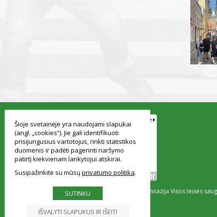
smart
foreash
Šioje svetainėje yra naudojami slapukai
(angl. „cookies“). Jie gali identifikuoti
prisijungusius vartotojus, rinkti statistikos
duomenis ir padėti pagerinti naršymo
patirtį kiekvienam lankytojui atskirai.
Susipažinkite su mūsų
privatumo politika
© Vilniaus Simono Konarskio gimnazija Visos teisės sa
SUTINKU
IŠVALYTI SLAPUKUS IR IŠEITI