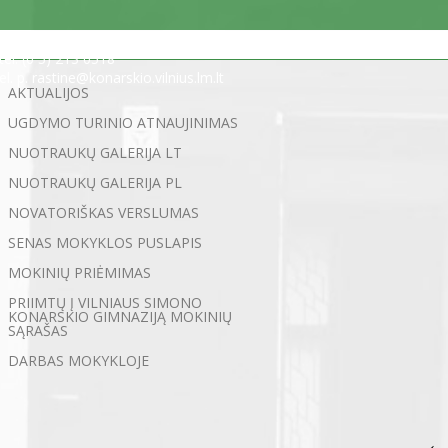
Statybininkų g. 5, 03200 Vilnius
tel. (0 5) 213 0518
el. p. rastine@konarskio.vilnius.lm.lt
AKTUALIJOS
UGDYMO TURINIO ATNAUJINIMAS
NUOTRAUKŲ GALERIJA LT
NUOTRAUKŲ GALERIJA PL
NOVATORIŠKAS VERSLUMAS
SENAS MOKYKLOS PUSLAPIS
MOKINIŲ PRIĖMIMAS
PRIIMTŲ Į VILNIAUS SIMONO
KONARSKIO GIMNAZIJĄ MOKINIŲ
SĄRAŠAS
DARBAS MOKYKLOJE
←