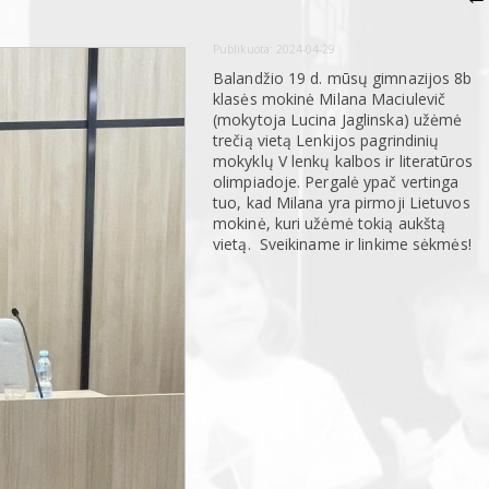
Publikuota:
2024-04-29
Balandžio 19 d. mūsų gimnazijos 8b
klasės mokinė Milana Maciulevič
(mokytoja Lucina Jaglinska) užėmė
trečią vietą Lenkijos pagrindinių
mokyklų V lenkų kalbos ir literatūros
olimpiadoje. Pergalė ypač vertinga
tuo, kad Milana yra pirmoji Lietuvos
mokinė, kuri užėmė tokią aukštą
vietą. Sveikiname ir linkime sėkmės!