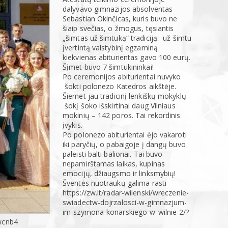
dalyvavo gimnazijos absolventas
Sebastian Okinčicas, kuris buvo ne
šiaip svečias, o žmogus, tęsiantis
„šimtas už šimtuką“ tradiciją: už šimtu
įvertintą valstybinį egzaminą
kiekvienas abiturientas gavo 100 eurų.
Šįmet buvo 7 šimtukininkai!
Po ceremonijos abiturientai nuvyko
šokti polonezo Katedros aikštėje.
Šiemet jau tradicinį lenkiškų mokyklų
šokį šoko išskirtinai daug Vilniaus
mokinių – 142 poros. Tai rekordinis
įvykis.
Po polonezo abiturientai ėjo vakaroti
iki paryčių, o pabaigoje į dangų buvo
paleisti balti balionai. Tai buvo
nepamirštamas laikas, kupinas
emocijų, džiaugsmo ir linksmybių!
Šventės nuotraukų galima rasti
https://zw.lt/radar-wilenski/wreczenie-
swiadectw-dojrzalosci-w-gimnazjum-
im-szymona-konarskiego-w-wilnie-2/?
wcnb4