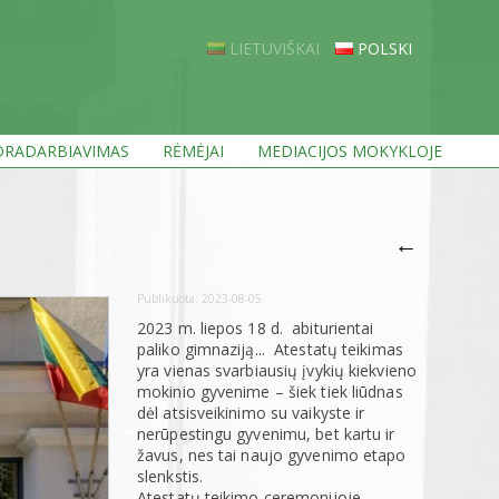
LIETUVIŠKAI
POLSKI
RADARBIAVIMAS
RĖMĖJAI
MEDIACIJOS MOKYKLOJE
←
Publikuota:
2023-08-05
2023 m. liepos 18 d. abiturientai
paliko gimnaziją... Atestatų teikimas
yra vienas svarbiausių įvykių kiekvieno
mokinio gyvenime – šiek tiek liūdnas
dėl atsisveikinimo su vaikyste ir
nerūpestingu gyvenimu, bet kartu ir
žavus, nes tai naujo gyvenimo etapo
slenkstis.
Atestatų teikimo ceremonijoje