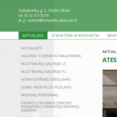
Statybininkų g. 5, 03200 Vilnius
tel. (0 5) 213 0518
el. p. rastine@konarskio.vilnius.lm.lt
AKTUALIJOS
STRUKTŪRA IR KONTAKTAI
MOKY
AKTUALIJOS
AKTUAL
UGDYMO TURINIO ATNAUJINIMAS
ATES
NUOTRAUKŲ GALERIJA LT
NUOTRAUKŲ GALERIJA PL
NOVATORIŠKAS VERSLUMAS
SENAS MOKYKLOS PUSLAPIS
MOKINIŲ PRIĖMIMAS
PRIIMTŲ Į VILNIAUS SIMONO
KONARSKIO GIMNAZIJĄ MOKINIŲ
SĄRAŠAS