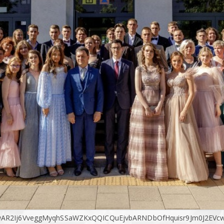
IwAR2Ij6VveggMyqhSSaWZKxQQICQuEjvbARNDbOfHquisr9Jm0J2EVc