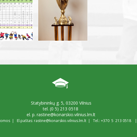
Statybininkų g. 5, 03200 Vilnius
tel. (0 5) 213 0518
el. p. rastine@konarskio.vilnius.lm.lt
ugomos | El.paštas:
rastine@konarskio.vilnius.lm.lt
| Tel.: +370 5
213 0518
| 