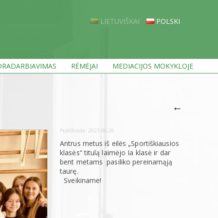
LIETUVIŠKAI
POLSKI
RADARBIAVIMAS
RĖMĖJAI
MEDIACIJOS MOKYKLOJE
←
Publikuota:
2023-06-26
Antrus metus iš eilės „Sportiškiausios
klasės“ titulą laimėjo Ia klasė ir dar
bent metams pasiliko pereinamąją
taurę.
Sveikiname!