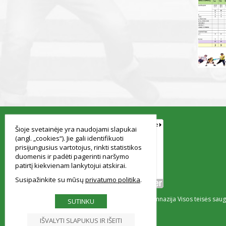
smart
foreash
Šioje svetainėje yra naudojami slapukai
(angl. „cookies“). Jie gali identifikuoti
prisijungusius vartotojus, rinkti statistikos
duomenis ir padėti pagerinti naršymo
patirtį kiekvienam lankytojui atskirai.
Susipažinkite su mūsų
privatumo politika
© Vilniaus Simono Konarskio gimnazija Visos teisės sa
SUTINKU
IŠVALYTI SLAPUKUS IR IŠEITI