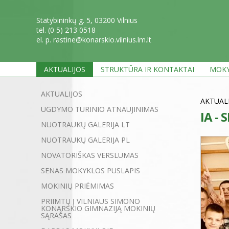
Statybininkų g. 5, 03200 Vilnius
tel. (0 5) 213 0518
el. p. rastine@konarskio.vilnius.lm.lt
AKTUALIJOS
STRUKTŪRA IR KONTAKTAI
MOKY
AKTUALIJOS
AKTUAL
UGDYMO TURINIO ATNAUJINIMAS
IA -
NUOTRAUKŲ GALERIJA LT
NUOTRAUKŲ GALERIJA PL
NOVATORIŠKAS VERSLUMAS
SENAS MOKYKLOS PUSLAPIS
MOKINIŲ PRIĖMIMAS
PRIIMTŲ Į VILNIAUS SIMONO
KONARSKIO GIMNAZIJĄ MOKINIŲ
SĄRAŠAS