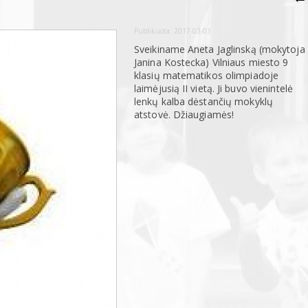
Publikuota:
2017-03-03
Sveikiname Aneta Jaglinską (mokytoja
Janina Kostecka) Vilniaus miesto 9
klasių matematikos olimpiadoje
laimėjusią II vietą. Ji buvo vienintelė
lenkų kalba dėstančių mokyklų
atstovė. Džiaugiamės!