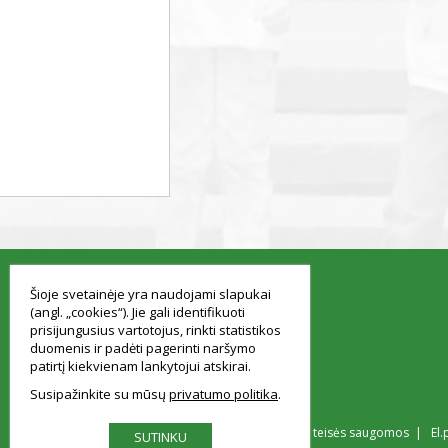
smart
foreash
Šioje svetainėje yra naudojami slapukai
(angl. „cookies“). Jie gali identifikuoti
prisijungusius vartotojus, rinkti statistikos
duomenis ir padėti pagerinti naršymo
patirtį kiekvienam lankytojui atskirai.
Susipažinkite su mūsų
privatumo politika
© Vilniaus Simono Konarskio gimnazija Visos teisės saugomos | El.
SUTINKU