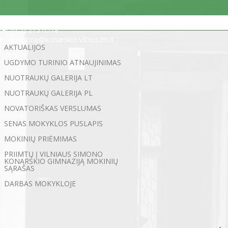
Statybininkų g. 5, 03200 Vilnius
tel. (0 5) 213 0518
el. p. rastine@konarskio.vilnius.lm.lt
AKTUALIJOS
UGDYMO TURINIO ATNAUJINIMAS
NUOTRAUKŲ GALERIJA LT
NUOTRAUKŲ GALERIJA PL
NOVATORIŠKAS VERSLUMAS
SENAS MOKYKLOS PUSLAPIS
MOKINIŲ PRIĖMIMAS
PRIIMTŲ Į VILNIAUS SIMONO
KONARSKIO GIMNAZIJĄ MOKINIŲ
SĄRAŠAS
DARBAS MOKYKLOJE
←