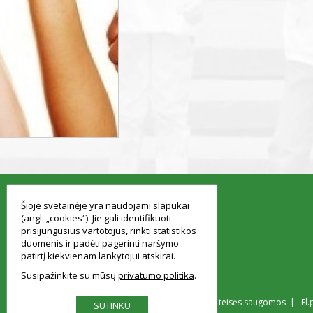
smart
foreash
Šioje svetainėje yra naudojami slapukai
(angl. „cookies“). Jie gali identifikuoti
prisijungusius vartotojus, rinkti statistikos
duomenis ir padėti pagerinti naršymo
patirtį kiekvienam lankytojui atskirai.
Susipažinkite su mūsų
privatumo politika
© Vilniaus Simono Konarskio gimnazija Visos teisės saugomos | El.
SUTINKU