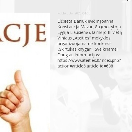
Publikuota:
2023-04-03
Elžbieta Baniukievič ir Joanna
Konstancja Mazur, 8a (mokytoja
Lygija Liausienė), laimėjo III vietą
Vilniaus „Ateities“ mokyklos
organizuojamame konkurse
„Skirtukas knygai“. Sveikiname!
Daugiau informacijos:
https://www.ateities.lt/index.php?
action=article&article_id=638