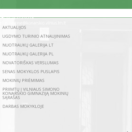
Statybininkų g. 5, 03200 Vilnius
tel. (0 5) 213 0518
el. p. rastine@konarskio.vilnius.lm.lt
AKTUALIJOS
UGDYMO TURINIO ATNAUJINIMAS
NUOTRAUKŲ GALERIJA LT
NUOTRAUKŲ GALERIJA PL
NOVATORIŠKAS VERSLUMAS
SENAS MOKYKLOS PUSLAPIS
MOKINIŲ PRIĖMIMAS
PRIIMTŲ Į VILNIAUS SIMONO
KONARSKIO GIMNAZIJĄ MOKINIŲ
SĄRAŠAS
DARBAS MOKYKLOJE
←