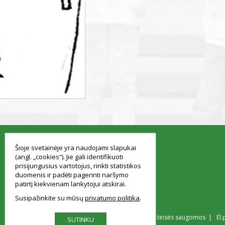
smart
foreash
Šioje svetainėje yra naudojami slapukai
(angl. „cookies“). Jie gali identifikuoti
prisijungusius vartotojus, rinkti statistikos
duomenis ir padėti pagerinti naršymo
patirtį kiekvienam lankytojui atskirai.
Susipažinkite su mūsų
privatumo politika
© Vilniaus Simono Konarskio gimnazija Visos teisės saugomos | El.
SUTINKU