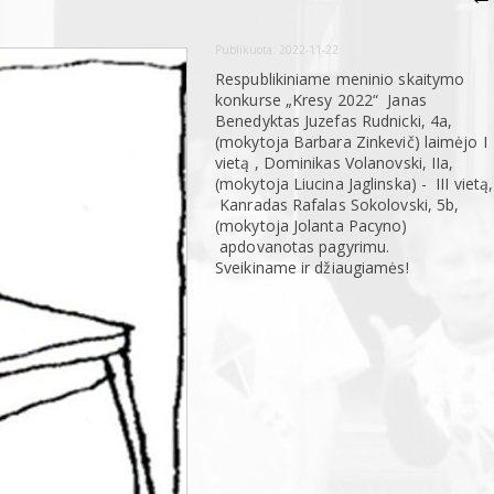
Publikuota:
2022-11-22
Respublikiniame meninio skaitymo
konkurse „Kresy 2022“ Janas
Benedyktas Juzefas Rudnicki, 4a,
(mokytoja Barbara Zinkevič) laimėjo I
vietą , Dominikas Volanovski, IIa,
(mokytoja Liucina Jaglinska) - III vietą,
Kanradas Rafalas Sokolovski, 5b,
(mokytoja Jolanta Pacyno)
apdovanotas pagyrimu.
Sveikiname ir džiaugiamės!