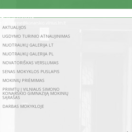
Statybininkų g. 5, 03200 Vilnius
tel. (0 5) 213 0518
el. p. rastine@konarskio.vilnius.lm.lt
AKTUALIJOS
UGDYMO TURINIO ATNAUJINIMAS
NUOTRAUKŲ GALERIJA LT
NUOTRAUKŲ GALERIJA PL
NOVATORIŠKAS VERSLUMAS
SENAS MOKYKLOS PUSLAPIS
MOKINIŲ PRIĖMIMAS
PRIIMTŲ Į VILNIAUS SIMONO
KONARSKIO GIMNAZIJĄ MOKINIŲ
SĄRAŠAS
DARBAS MOKYKLOJE
←