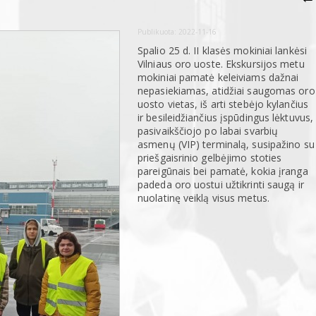
Publikuota:
2022-11-16
Spalio 25 d. II klasės mokiniai lankėsi
Vilniaus oro uoste. Ekskursijos metu
mokiniai pamatė keleiviams dažnai
nepasiekiamas, atidžiai saugomas oro
uosto vietas, iš arti stebėjo kylančius
ir besileidžiančius įspūdingus lėktuvus,
pasivaikščiojo po labai svarbių
asmenų (VIP) terminalą, susipažino su
priešgaisrinio gelbėjimo stoties
pareigūnais bei pamatė, kokia įranga
padeda oro uostui užtikrinti saugą ir
nuolatinę veiklą visus metus.