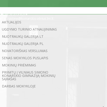
Statybininkų g. 5, 03200 Vilnius
tel. (0 5) 213 0518
el. p. rastine@konarskio.vilnius.lm.lt
AKTUALIJOS
UGDYMO TURINIO ATNAUJINIMAS
NUOTRAUKŲ GALERIJA LT
NUOTRAUKŲ GALERIJA PL
NOVATORIŠKAS VERSLUMAS
SENAS MOKYKLOS PUSLAPIS
MOKINIŲ PRIĖMIMAS
PRIIMTŲ Į VILNIAUS SIMONO
KONARSKIO GIMNAZIJĄ MOKINIŲ
SĄRAŠAS
DARBAS MOKYKLOJE
←