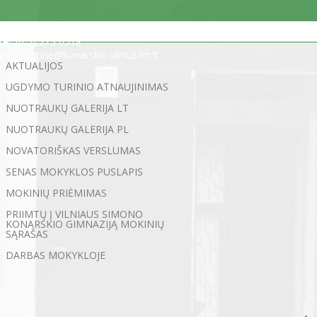
Statybininkų g. 5, 03200 Vilnius
tel. (0 5) 213 0518
el. p. rastine@konarskio.vilnius.lm.lt
AKTUALIJOS
UGDYMO TURINIO ATNAUJINIMAS
NUOTRAUKŲ GALERIJA LT
NUOTRAUKŲ GALERIJA PL
NOVATORIŠKAS VERSLUMAS
SENAS MOKYKLOS PUSLAPIS
MOKINIŲ PRIĖMIMAS
PRIIMTŲ Į VILNIAUS SIMONO
KONARSKIO GIMNAZIJĄ MOKINIŲ
SĄRAŠAS
DARBAS MOKYKLOJE
←