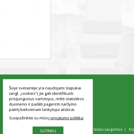
smart
foreash
Šioje svetainėje yra naudojami slapukai
(angl. „cookies“). Jie gali identifikuoti
prisijungusius vartotojus, rinkti statistikos
duomenis ir padėti pagerinti naršymo
patirtį kiekvienam lankytojui atskirai.
Susipažinkite su mūsų
privatumo politika
© Vilniaus Simono Konarskio gimnazija Visos teisės saugomos | El.
SUTINKU