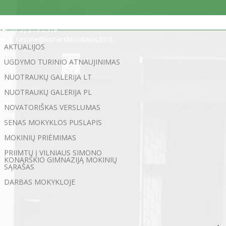
Statybininkų g. 5, 03200 Vilnius
tel. (0 5) 213 0518
el. p. rastine@konarskio.vilnius.lm.lt
AKTUALIJOS
UGDYMO TURINIO ATNAUJINIMAS
NUOTRAUKŲ GALERIJA LT
NUOTRAUKŲ GALERIJA PL
NOVATORIŠKAS VERSLUMAS
SENAS MOKYKLOS PUSLAPIS
MOKINIŲ PRIĖMIMAS
PRIIMTŲ Į VILNIAUS SIMONO
KONARSKIO GIMNAZIJĄ MOKINIŲ
SĄRAŠAS
DARBAS MOKYKLOJE
←