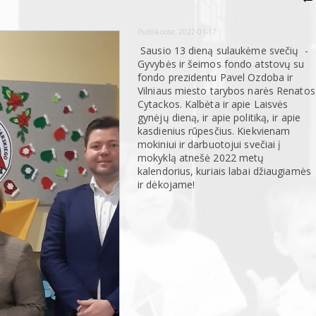
Publikuota:
2022-01-17
Sausio 13 dieną sulaukėme svečių -
Gyvybės ir šeimos fondo atstovų su
fondo prezidentu Pavel Ozdoba ir
Vilniaus miesto tarybos narės Renatos
Cytackos. Kalbėta ir apie Laisvės
gynėjų dieną, ir apie politiką, ir apie
kasdienius rūpesčius. Kiekvienam
mokiniui ir darbuotojui svečiai į
mokyklą atnešė 2022 metų
kalendorius, kuriais labai džiaugiamės
ir dėkojame!