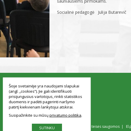
šauniausiems pirmokams.
Socialinė pedagogė Julija Butarevič
smart
foreash
Šioje svetainėje yra naudojami slapukai
(angl. „cookies“). Jie gali identifikuoti
prisijungusius vartotojus, rinkti statistikos
duomenis ir padėti pagerinti naršymo
patirtį kiekvienam lankytojui atskirai.
Susipažinkite su mūsų
privatumo politika
© Vilniaus Simono Konarskio gimnazija Visos teisės saugomos | El.
SUTINKU