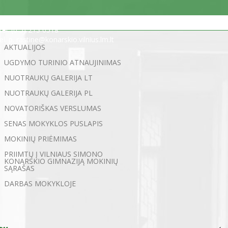
Statybininkų g. 5, 03200 Vilnius
tel. (0 5) 213 0518
el. p. rastine@konarskio.vilnius.lm.lt
AKTUALIJOS
UGDYMO TURINIO ATNAUJINIMAS
NUOTRAUKŲ GALERIJA LT
NUOTRAUKŲ GALERIJA PL
NOVATORIŠKAS VERSLUMAS
SENAS MOKYKLOS PUSLAPIS
MOKINIŲ PRIĖMIMAS
PRIIMTŲ Į VILNIAUS SIMONO
KONARSKIO GIMNAZIJĄ MOKINIŲ
SĄRAŠAS
DARBAS MOKYKLOJE
←