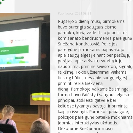
S“
Publikuota:
2021-09-21
Rugsėjo 3 dieną mūsų pirmokams
buvo surengta saugaus eismo
pamoka, kurią vedė II - ojo policijos
komisariato bendruomenės pareigūnė
Snežana Kondratovič. Policijos
pareigūnė pirmokams papasakojo
apie saugų elgesį einant per pėsčiųjų
perėjas, apie atšvaitų svarbą ir jų
naudojimą, priminė šviesoforų signalų
reikšmę. Tokie užsiėmimai vaikams
tiesiog būtini, nes apie saugų elgesį
priminti reikia kiekvieną
dieną. Pamokoje vaikams žaisminga
forma buvo išdėstyti saugaus elgesio
principai, atskleisti gatvėje bei
keliuose tykantys pavojai ir priminta,
kaip jų išvengti. Pamokos pabaigoje,
policijos pareigūnė pateikė mokiniams
įdomias interaktyvias užduotis.
Dėkojame Snežanai ir mūsų