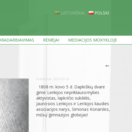
LIETUVIŠKAI
POLSKI
RADARBIAVIMAS
RĖMĖJAI
MEDIACIJOS MOKYKLOJE
←
Publikuota:
2021-03-10
1808 m. kovo 5 d. Dapkiškių dvare
gimė Lenkijos nepriklausomybės
aktyvistas, lapkričio sukilėlis,
Jaunosios Lenkijos ir Lenkijos liaudies
asociacijos narys, Simonas Konarskis,
mūsų gimnazijos globėjas!