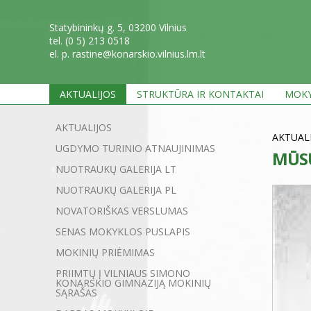
Statybininkų g. 5, 03200 Vilnius
tel. (0 5) 213 0518
el. p. rastine@konarskio.vilnius.lm.lt
AKTUALIJOS
STRUKTŪRA IR KONTAKTAI
MOKY
AKTUALIJOS
AKTUAL
UGDYMO TURINIO ATNAUJINIMAS
MŪSŲ
NUOTRAUKŲ GALERIJA LT
NUOTRAUKŲ GALERIJA PL
NOVATORIŠKAS VERSLUMAS
SENAS MOKYKLOS PUSLAPIS
MOKINIŲ PRIĖMIMAS
PRIIMTŲ Į VILNIAUS SIMONO
KONARSKIO GIMNAZIJĄ MOKINIŲ
SĄRAŠAS