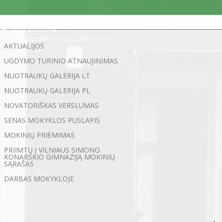
Statybininkų g. 5, 03200 Vilnius
tel. (0 5) 213 0518
el. p. rastine@konarskio.vilnius.lm.lt
AKTUALIJOS
UGDYMO TURINIO ATNAUJINIMAS
NUOTRAUKŲ GALERIJA LT
NUOTRAUKŲ GALERIJA PL
NOVATORIŠKAS VERSLUMAS
SENAS MOKYKLOS PUSLAPIS
MOKINIŲ PRIĖMIMAS
PRIIMTŲ Į VILNIAUS SIMONO
KONARSKIO GIMNAZIJĄ MOKINIŲ
SĄRAŠAS
DARBAS MOKYKLOJE
←