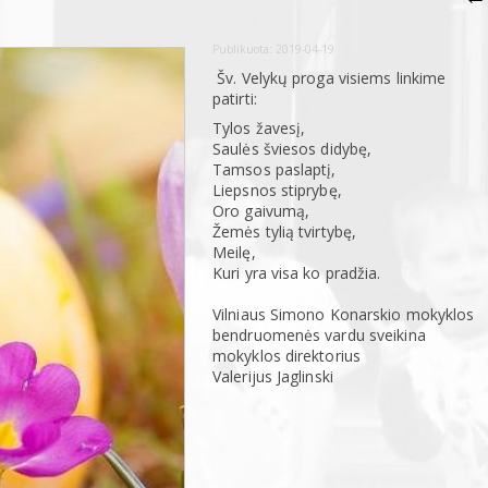
Publikuota:
2019-04-19
Šv. Velykų proga visiems linkime
patirti:
Tylos žavesį,
Saulės šviesos didybę,
Tamsos paslaptį,
Liepsnos stiprybę,
Oro gaivumą,
Žemės tylią tvirtybę,
Meilę,
Kuri yra visa ko pradžia.
Vilniaus Simono Konarskio mokyklos
bendruomenės vardu sveikina
mokyklos direktorius
Valerijus Jaglinski