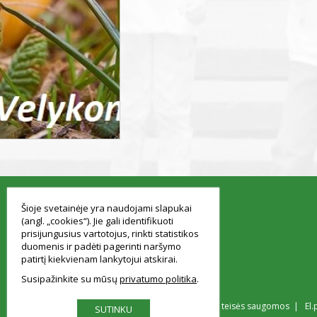
smart
foreash
Šioje svetainėje yra naudojami slapukai
(angl. „cookies“). Jie gali identifikuoti
prisijungusius vartotojus, rinkti statistikos
duomenis ir padėti pagerinti naršymo
patirtį kiekvienam lankytojui atskirai.
Susipažinkite su mūsų
privatumo politika
© Vilniaus Simono Konarskio gimnazija Visos teisės saugomos | El.
SUTINKU